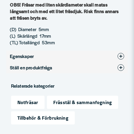
OBS! Fräsar med liten skärdiameter skall matas
långsamt och med ett litet fräsdjuk. Risk finns annars
att fräsen bryts av.
(D) Diameter 5mm
(L) Skärlängd 17mm
(TL) Totallängd 53mm
Egenskaper
Ställ en produktfråga
Produkttyp
Notfräsar
question
Diameter (mm)
5
Fråga oss något om denna produkten...
Relaterade kategorier
Notfräsar
Frässtål & sammanfogning
name
Namn
Tillbehör & Förbrukning