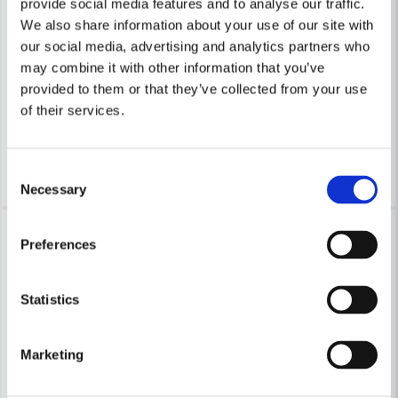
provide social media features and to analyse our traffic.
COBOLT
COBOLT
We also share information about your use of our site with
Cobolt Notfräs D=25 L=35 TL=90
Cobolt Notfräs D=35 L=35 TL
our social media, advertising and analytics partners who
may combine it with other information that you’ve
provided to them or that they’ve collected from your use
681 kr
1 100 kr
730 kr
1 180 kr
of their services.
Leveranstid ifrån leverantör ca
Leveranstid ifrån leverantör ca
3-7 arbetsdagar
3-7 arbetsdagar
Köp
Köp
Consent
Necessary
Selection
-7%
-7%
Preferences
Statistics
Marketing