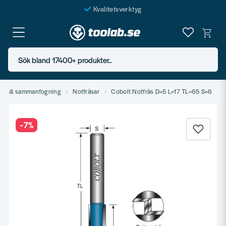
Kvalitetsverktyg
Fraktfritt över 999 SEK*
En järnhandel för alla
Sök bland 17400+ produkter..
Butik i Göteborg
stål & sammanfogning
Notfräsar
Cobolt Notfräs D=5 L=17 TL=65 S=6
-
7
%