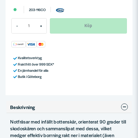
203-116CO
Köp
-
+
Kvalitetsverktyg
Fraktfritt över 999 SEK*
En järnhandel för alla
Butik i Göteborg
Beskrivning
Notfräsar med infällt bottenskär, orienterat 90 grader till
skodoskären och sammanslipat med dessa, vilket
medger effektiv borrning rakt ner i materialet (även