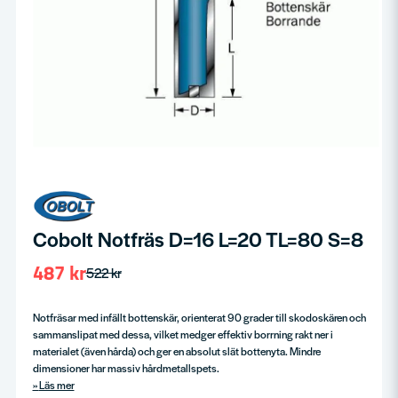
Cobolt Notfräs D=16 L=20 TL=80 S=8
487 kr
522 kr
Notfräsar med infällt bottenskär, orienterat 90 grader till skodoskären och
sammanslipat med dessa, vilket medger effektiv borrning rakt ner i
materialet (även hårda) och ger en absolut slät bottenyta. Mindre
dimensioner har massiv hårdmetallspets.
Läs mer