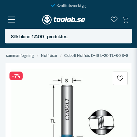
Kvalitetsverktyg
Fraktfritt över 999 SEK*
En järnhandel för alla
Sök bland 17400+ produkter..
Butik i Göteborg
ål & sammanfogning
Notfräsar
Cobolt Notfräs D=16 L=20 TL=80 S=8
-
7
%