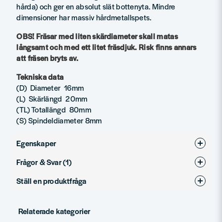
hårda) och ger en absolut slät bottenyta. Mindre
dimensioner har massiv hårdmetallspets.
OBS! Fräsar med liten skärdiameter skall matas
långsamt och med ett litet fräsdjuk. Risk finns annars
att fräsen bryts av.
Tekniska data
(D) Diameter 16mm
(L) Skärlängd 20mm
(TL) Totallängd 80mm
(S) Spindeldiameter 8mm
Egenskaper
Frågor & Svar (1)
Produkttyp
Notfräsar
Ställ en produktfråga
Diameter (mm)
16
Axel Jacobsson frågade
för 1 vecka sedan
question
Hej, vad är storlek på spindeln? Står inte..
Fråga oss något om denna produkten...
Relaterade kategorier