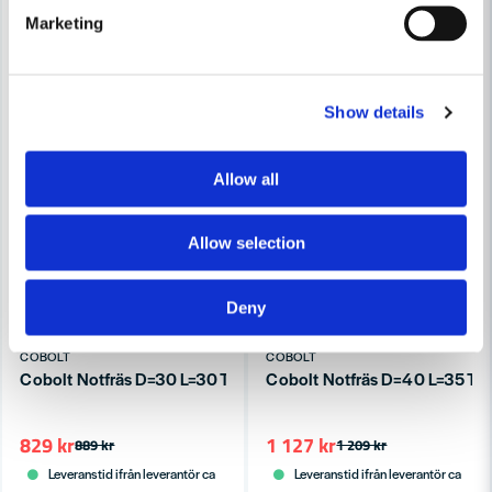
Marketing
Show details
Allow all
Allow selection
Deny
COBOLT
COBOLT
Cobolt Notfräs D=30 L=30 TL=72
Cobolt Notfräs D=40 L=35 TL
829 kr
1 127 kr
889 kr
1 209 kr
Leveranstid ifrån leverantör ca
Leveranstid ifrån leverantör ca