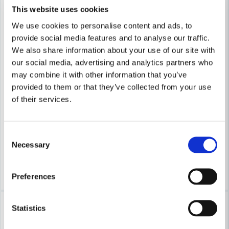
This website uses cookies
We use cookies to personalise content and ads, to
provide social media features and to analyse our traffic.
We also share information about your use of our site with
our social media, advertising and analytics partners who
may combine it with other information that you’ve
COBOLT
COBOLT
provided to them or that they’ve collected from your use
Cobolt Notfräs D=25 L=35 TL=90
Cobolt Notfräs D=35 L=35 TL
of their services.
681 kr
1 100 kr
730 kr
1 180 kr
Consent
Leveranstid ifrån leverantör ca
Leveranstid ifrån leverantör ca
Necessary
Selection
3-7 arbetsdagar
3-7 arbetsdagar
Köp
Köp
Preferences
-7%
-7%
Statistics