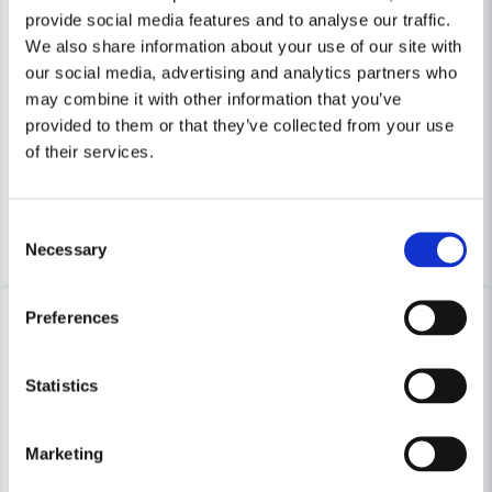
provide social media features and to analyse our traffic.
We also share information about your use of our site with
COBOLT
COBOLT
our social media, advertising and analytics partners who
Cobolt Notfräs D=25 L=35 TL=90
Cobolt Notfräs D=35 L=35 TL
may combine it with other information that you’ve
provided to them or that they’ve collected from your use
681 kr
1 100 kr
730 kr
1 180 kr
of their services.
Leveranstid ifrån leverantör ca
Leveranstid ifrån leverantör ca
3-7 arbetsdagar
3-7 arbetsdagar
Consent
Köp
Köp
Necessary
Selection
-7%
-7%
Preferences
Statistics
Marketing