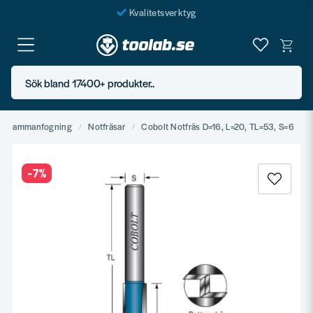
Kvalitetsverktyg
Fraktfritt över 999 SEK*
En järnhandel för alla
Sök bland 17400+ produkter..
Butik i Göteborg
l & sammanfogning
Notfräsar
Cobolt Notfräs D=16, L=20, TL=53, S=6
-
7
%