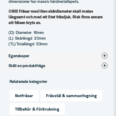
dimensioner har massiv hårdmetallspets.
OBS! Fräsar med liten skärdiameter skall matas
långsamt och med ett litet fräsdjuk. Risk finns annars
att fräsen bryts av.
(D) Diameter 16mm
(L) Skärlängd 20mm
(TL) Totallängd 53mm
Egenskaper
Ställ en produktfråga
Produkttyp
Notfräsar
question
Diameter (mm)
16
Fråga oss något om denna produkten...
Relaterade kategorier
Notfräsar
Frässtål & sammanfogning
name
Namn
Tillbehör & Förbrukning