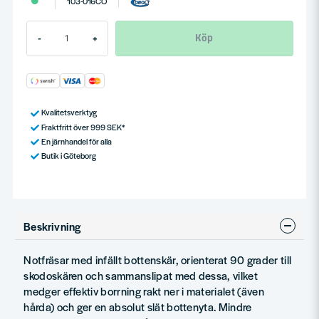
103-016CO
Köp
-
+
Kvalitetsverktyg
Fraktfritt över 999 SEK*
En järnhandel för alla
Butik i Göteborg
Beskrivning
Notfräsar med infällt bottenskär, orienterat 90 grader till
skodoskären och sammanslipat med dessa, vilket
medger effektiv borrning rakt ner i materialet (även
hårda) och ger en absolut slät bottenyta. Mindre