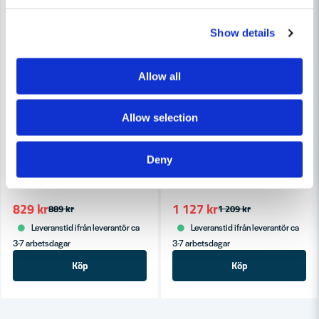
Show details
Allow all
Allow selection
COBOLT
COBOLT
Deny
Cobolt Notfräs D=30 L=30 TL=72
Cobolt Notfräs D=40 L=35 TL
829 kr
1 127 kr
889 kr
1 209 kr
Leveranstid ifrån leverantör ca
Leveranstid ifrån leverantör ca
3-7 arbetsdagar
3-7 arbetsdagar
Köp
Köp