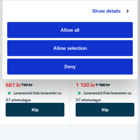
Show details
Allow all
Allow selection
COBOLT
COBOLT
Cobolt Notfräs D=25 L=35 TL=90
Cobolt Notfräs D=35 L=35 TL
Deny
681 kr
1 100 kr
730 kr
1 180 kr
Leveranstid ifrån leverantör ca
Leveranstid ifrån leverantör ca
3-7 arbetsdagar
3-7 arbetsdagar
Köp
Köp