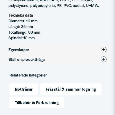
polystyrene, polypropylene, PE, PVC, acetal, UHMW.
Tekniska data
Diameter: 10 mm
Längd: 35 mm
Totallängd: 88 mm
Spindel: 10 mm
Egenskaper
Ställ en produktfråga
Produkttyp
Notfräsar
question
Diameter (mm)
10
Fråga oss något om denna produkten...
Relaterade kategorier
Notfräsar
Frässtål & sammanfogning
name
Namn
Tillbehör & Förbrukning