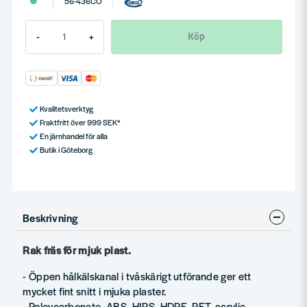
56-436CO
Köp
-
+
Kvalitetsverktyg
Fraktfritt över 999 SEK*
En järnhandel för alla
Butik i Göteborg
Beskrivning
Rak fräs för mjuk plast.
- Öppen hålkälskanal i tvåskärigt utförande ger ett
mycket fint snitt i mjuka plaster.
- Poloycarbonate, ABS, HIPS, HDPE, PET, acrylic,