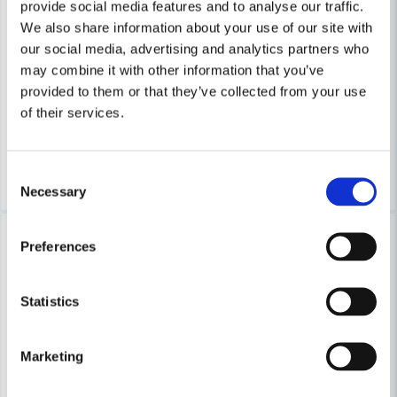
provide social media features and to analyse our traffic.
COBOLT
COBOLT
We also share information about your use of our site with
Cobolt Notfräs D=22 L=35 TL=90
Cobolt Notfräs D=30 L=30 TL
our social media, advertising and analytics partners who
may combine it with other information that you’ve
provided to them or that they’ve collected from your use
637 kr
829 kr
683 kr
889 kr
of their services.
Leveranstid ifrån leverantör ca
Leveranstid ifrån leverantör ca
3-7 arbetsdagar
3-7 arbetsdagar
Köp
Köp
Consent
Necessary
Selection
-7%
-7%
Preferences
Statistics
Marketing