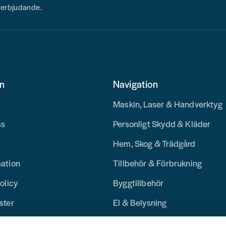
h erbjudande.
on
Navigation
Maskin, Laser & Handverktyg
ss
Personligt Skydd & Kläder
Hem, Skog & Trädgård
mation
Tillbehör & Förbrukning
olicy
Byggtillbehör
ster
El & Belysning
Merchandise