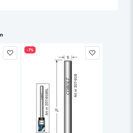
in
-7%