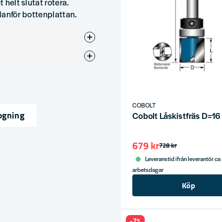
 helt slutat rotera.
edanför bottenplattan.
räsar
COBOLT
ogning
Cobolt Låskistfräs D=16
ress
679 kr
728 kr
Leveranstid ifrån leverantör ca
arbetsdagar
Köp
-7%