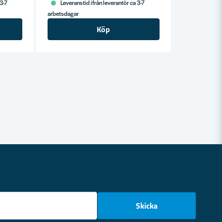
 3-7
Leveranstid ifrån leverantör ca 3-7
arbetsdagar
Köp
email
Skicka