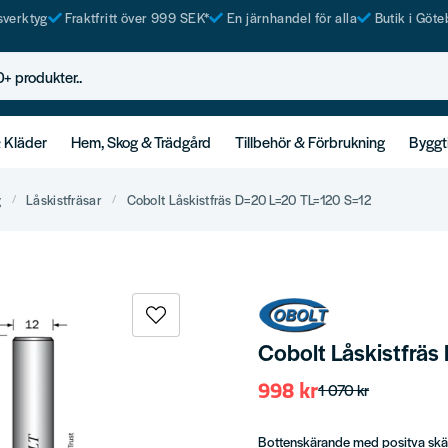
tsverktyg
Fraktfritt över 999 SEK*
En järnhandel för alla
Butik i Göte
rodukter..
& Kläder
Hem, Skog & Trädgård
Tillbehör & Förbrukning
Byggt
g
Låskistfräsar
Cobolt Låskistfräs D=20 L=20 TL=120 S=12
Cobolt Låskistfrä
998 kr
1 070 kr
Bottenskärande med positva skär 