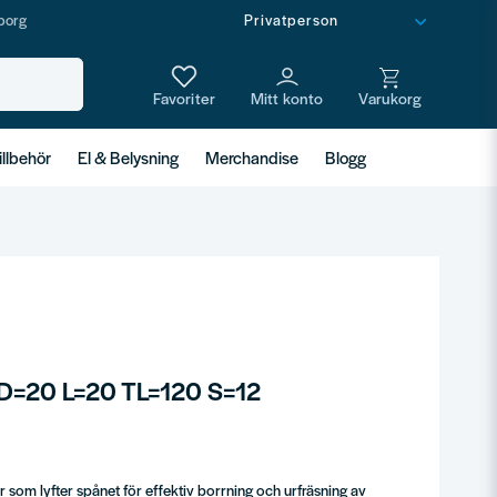
borg
illbehör
El & Belysning
Merchandise
Blogg
s D=20 L=20 TL=120 S=12
som lyfter spånet för effektiv borrning och urfräsning av