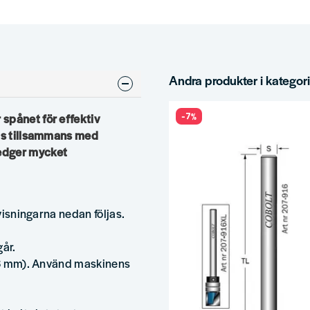
Andra produkter i kategor
-7%
spånet för effektiv
nds tillsammans med
edger mycket
nvisningarna nedan följas.
går.
- 6 mm). Använd maskinens