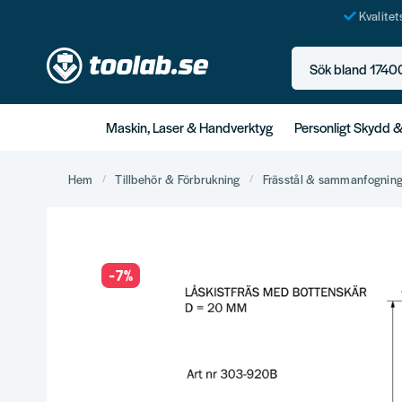
Kvalite
Sök bland 17400+ p
Maskin, Laser & Handverktyg
Personligt Skydd 
Hem
Tillbehör & Förbrukning
Frässtål & sammanfognin
-
7
%