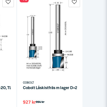
COBOLT
L=20, TL=80
Cobolt Låskistfräs m lager D=20 TL=110
927 kr
994 kr