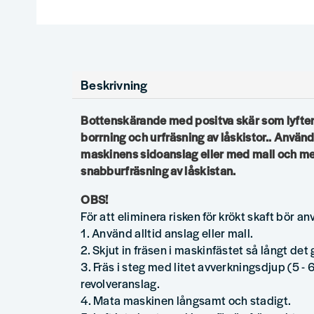
Beskrivning
Bottenskärande med positva skär som lyfter 
borrning och urfräsning av låskistor.. Anvä
maskinens sidoanslag eller med mall och m
snabburfräsning av låskistan.
OBS!
För att eliminera risken för krökt skaft bör a
1. Använd alltid anslag eller mall.
2. Skjut in fräsen i maskinfästet så långt det 
3. Fräs i steg med litet avverkningsdjup (5 
revolveranslag.
4. Mata maskinen långsamt och stadigt.