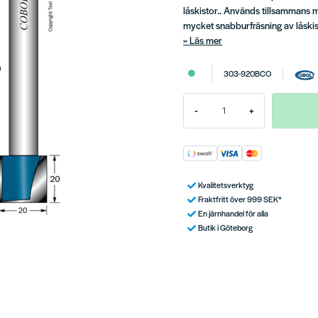
låskistor.. Används tillsammans
mycket snabburfräsning av låskis
Läs mer
303-920BCO
-
+
Kvalitetsverktyg
Fraktfritt över 999 SEK*
En järnhandel för alla
Butik i Göteborg