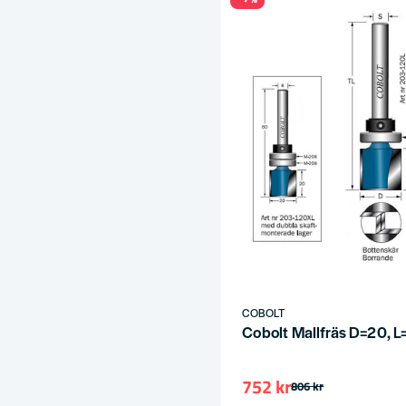
COBOLT
Cobolt Mallfräs D=20, 
752 kr
806 kr