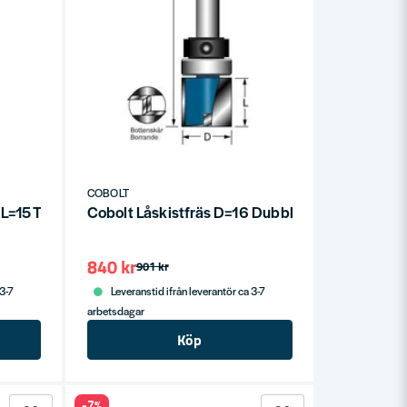
COBOLT
 L=15 TL=110
Cobolt Låskistfräs D=16 Dubbla lager
840 kr
901 kr
 3-7
Leveranstid ifrån leverantör ca 3-7
arbetsdagar
Köp
-7%