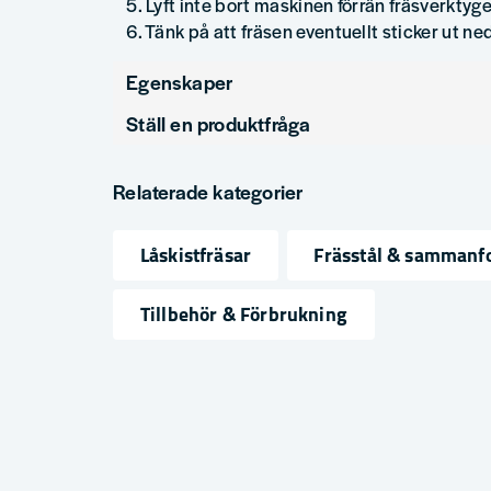
5. Lyft inte bort maskinen förrän fräsverktyget
6. Tänk på att fräsen eventuellt sticker ut n
Egenskaper
Ställ en produktfråga
Produkttyp
Låskistf
question
Diameter (mm)
20
Fråga oss något om denna produkten...
Relaterade kategorier
Låskistfräsar
Frässtål & sammanf
name
email
Namn
Mejlad
Tillbehör & Förbrukning
Ja, ni får publicera min fråga