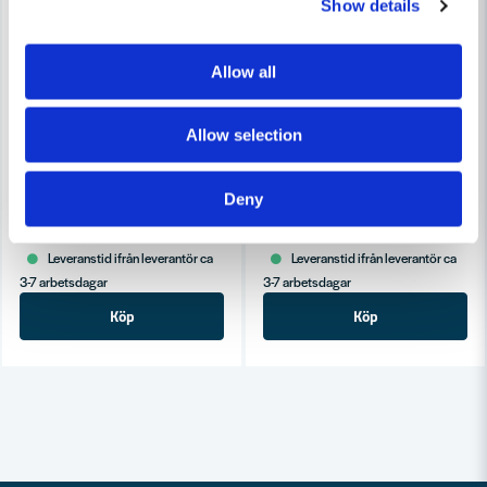
Show details
Allow all
Allow selection
COBOLT
COBOLT
Cobolt Kvartsstavfräs R=20 D=53 S=8
Cobolt Kvartsstavfräs R=12.7
Deny
1 187 kr
531 kr
1 273 kr
569 kr
Leveranstid ifrån leverantör ca
Leveranstid ifrån leverantör ca
3-7 arbetsdagar
3-7 arbetsdagar
Köp
Köp