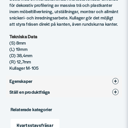
för dekorativ profilering av massiva trä och plastkanter
inom möbeltillverkning, utställningar, montrar och allmänt
snickeri- och inredningsarbete. Kullager gör det möjligt
att styra fräsen direkt på kanten, även rundskurna kanter.
Tekniska Data
(S) 8mm
(L) 19mm
(D) 38,4mm
(R) 12,7mm
Kullager M-105
Egenskaper
Ställ en produktfråga
Produkttyp
Kvartsstavfräsar
question
Diameter (mm)
19
Fråga oss något om denna produkten...
Relaterade kategorier
Kvartsstavsfräsar