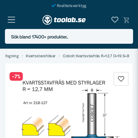
Kvalitetsverktyg
Fraktfritt över 999 SEK*
En järnhandel för alla
Sök bland 17400+ produkter..
Butik i Göteborg
manfogning
Kvartsstavsfräsar
Cobolt Kvartsstavfräs R=12.7 D=19 S=8
-
7
%