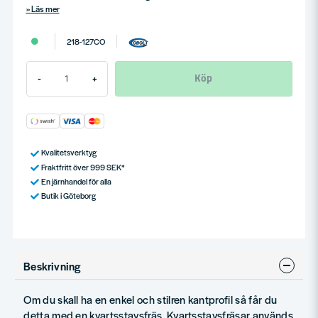
Läs mer
218-127CO
Köp
-
+
Kvalitetsverktyg
Fraktfritt över 999 SEK*
En järnhandel för alla
Butik i Göteborg
Beskrivning
Om du skall ha en enkel och stilren kantprofil så får du
detta med en kvartsstavsfräs. Kvartsstavsfräsar används