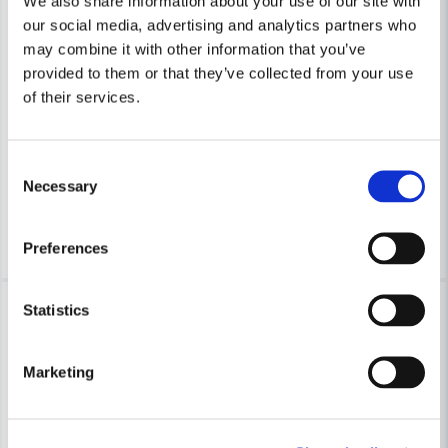
We also share information about your use of our site with
our social media, advertising and analytics partners who
may combine it with other information that you’ve
COBOLT
COBOLT
provided to them or that they’ve collected from your use
Cobolt Kvartsstavfräs R=9.5 D=32
Cobolt Kvartsstavfräs R=8 D=
of their services.
498 kr
473 kr
534 kr
507 kr
Consent
Leveranstid ifrån leverantör ca
Leveranstid ifrån leverantör ca
Necessary
Selection
3-7 arbetsdagar
3-7 arbetsdagar
Köp
Köp
Preferences
-7%
-7%
Statistics
Marketing