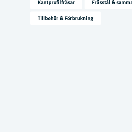
Kantprofilfräsar
Frässtål & samm
name
email
Namn
Mejlad
Tillbehör & Förbrukning
Ja, ni får publicera min fråga
Skicka fråga