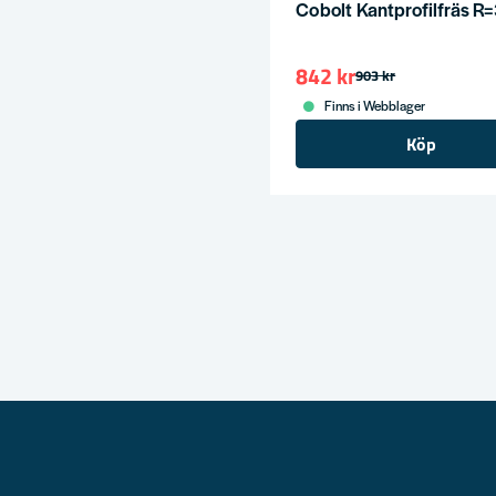
Cobolt Kantprofilfräs R
842 kr
903 kr
Finns i Webblager
Köp