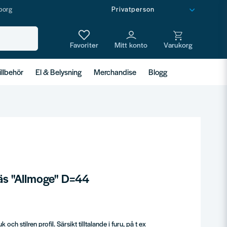
borg
illbehör
El & Belysning
Merchandise
Blogg
räs "Allmoge" D=44
k och stilren profil. Särsikt tilltalande i furu, på t ex