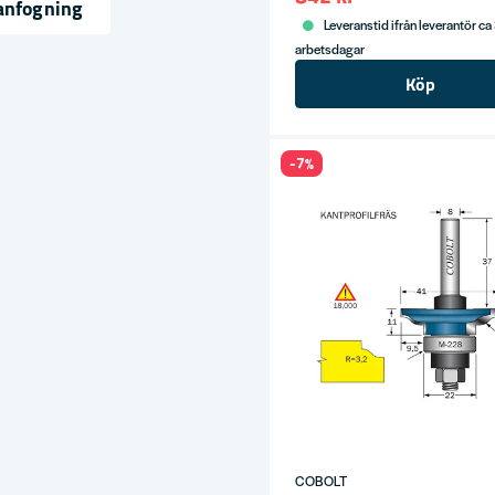
anfogning
Leveranstid ifrån leverantör ca
arbetsdagar
ress
Köp
-7%
COBOLT