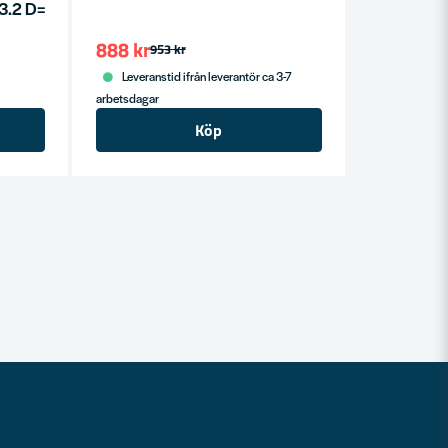
=3.2 D=41 L=11 F=9.5 S=8
888 kr
953 kr
Leveranstid ifrån leverantör ca 3-7
arbetsdagar
Köp