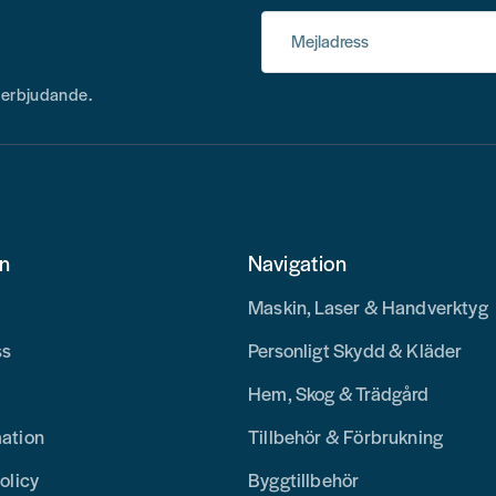
Mejladress
h erbjudande.
on
Navigation
Maskin, Laser & Handverktyg
ss
Personligt Skydd & Kläder
Hem, Skog & Trädgård
mation
Tillbehör & Förbrukning
olicy
Byggtillbehör