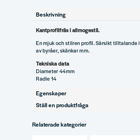
Beskrivning
Kantprofilfräs i allmogestil.
En mjuk och stilren profil. Särsikt tilltalande 
av byråer, skänkar mm.
Tekniska data
Diameter 44mm
Radie 14
Egenskaper
Ställ en produktfråga
Produkttyp
Kantprofilfrä
question
Diameter (mm)
44
Fråga oss något om denna produkten...
Relaterade kategorier