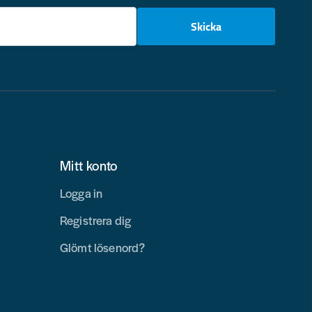
email
Skicka
Mitt konto
Logga in
Registrera dig
Glömt lösenord?