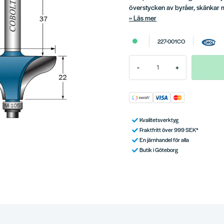
överstycken av byråer, skänka
Läs mer
227-001CO
-
+
Kvalitetsverktyg
Fraktfritt över 999 SEK*
En järnhandel för alla
Butik i Göteborg