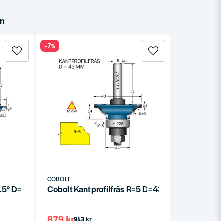
in
-7%
COBOLT
2.5° D=41 L=11 F=9.5 S=8
Cobolt Kantprofilfräs R=5 D=43 L=14 F=10.5 S=
879 kr
943 kr