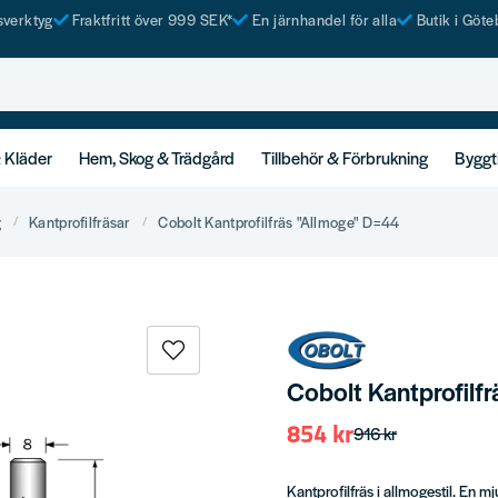
tsverktyg
Fraktfritt över 999 SEK*
En järnhandel för alla
Butik i Göte
& Kläder
Hem, Skog & Trädgård
Tillbehör & Förbrukning
Byggt
g
Kantprofilfräsar
Cobolt Kantprofilfräs "Allmoge" D=44
Cobolt Kantprofilf
854 kr
916 kr
Kantprofilfräs i allmogestil. En mju