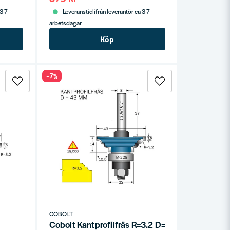
 3-7
Leveranstid ifrån leverantör ca 3-7
arbetsdagar
Köp
-7%
COBOLT
Cobolt Kantprofilfräs R=3.2 D=43 L=14 F=10.5 