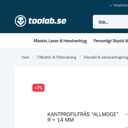
Kvalite
Sök...
Maskin, Laser & Handverktyg
Personligt Skydd 
Hem
Tillbehör & Förbrukning
Frässtål & sammanfognin
-
7
%