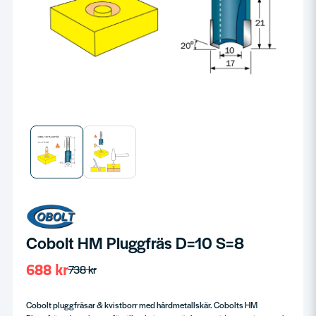
Cobolt HM Pluggfräs D=10 S=8
688 kr
738 kr
Cobolt pluggfräsar & kvistborr med hårdmetallskär. Cobolts HM