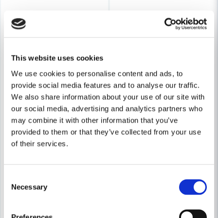
Skicka fråga
This website uses cookies
We use cookies to personalise content and ads, to
provide social media features and to analyse our traffic.
We also share information about your use of our site with
our social media, advertising and analytics partners who
may combine it with other information that you’ve
provided to them or that they’ve collected from your use
of their services.
COBOLT
COBOLT
Cobolt HM Pluggfräs D=8 S=8
Cobolt HM Pluggfräs D=12 S=
Consent
Necessary
Selection
652 kr
719 kr
699 kr
771 kr
Leveranstid ifrån leverantör ca
Leveranstid ifrån leverantör ca
Preferences