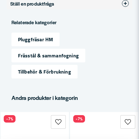
Ställ en produktfråga
Produkttyp
Pluggfräsar
question
Diameter (mm)
10
Fråga oss något om denna produkten...
Relaterade kategorier
Pluggfräsar HM
name
Namn
Frässtål & sammanfogning
Tillbehör & Förbrukning
email
Mejladress
Andra produkter i kategorin
Ja, ni får publicera min fråga
-7%
-7%