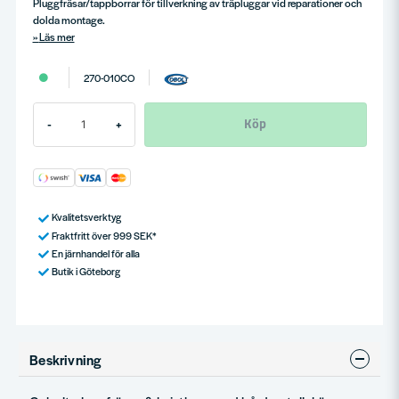
Pluggfräsar/tappborrar för tillverkning av träpluggar vid reparationer och
dolda montage.
Läs mer
270-010CO
Köp
-
+
Kvalitetsverktyg
Fraktfritt över 999 SEK*
En järnhandel för alla
Butik i Göteborg
Beskrivning