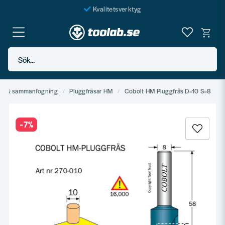
Kvalitetsverktyg
Fraktfritt över 999 SEK*
En järnhandel för alla
Sök...
Butik i Göteborg
tål & sammanfogning
Pluggfräsar HM
Cobolt HM Pluggfräs D=10 S=8
-
7
%