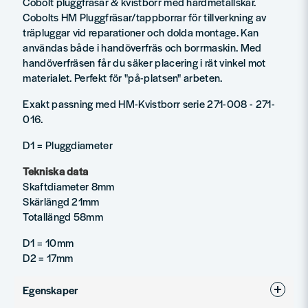
Cobolt pluggfräsar & kvistborr med hårdmetallskär.
Cobolts HM Pluggfräsar/tappborrar för tillverkning av
träpluggar vid reparationer och dolda montage. Kan
användas både i handöverfräs och borrmaskin. Med
handöverfräsen får du säker placering i rät vinkel mot
materialet. Perfekt för "på-platsen" arbeten.
Exakt passning med HM-Kvistborr serie 271-008 - 271-
016.
D1 = Pluggdiameter
Tekniska data
Skaftdiameter 8mm
Skärlängd 21mm
Totallängd 58mm
D1 = 10mm
D2 = 17mm
Egenskaper