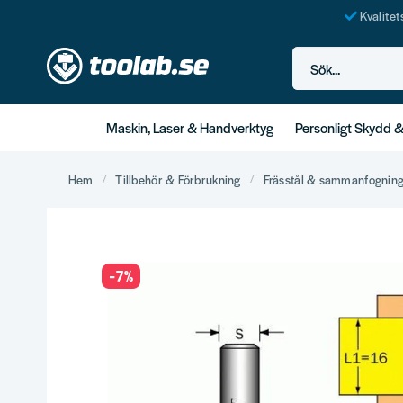
Kvalite
Sök...
Maskin, Laser & Handverktyg
Personligt Skydd 
Hem
Tillbehör & Förbrukning
Frässtål & sammanfognin
-
7
%