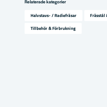
Relaterade kategorier
Halvstavs- / Radiefräsar
Frässtål
name
email
Namn
Mejlad
Tillbehör & Förbrukning
Ja, ni får publicera min fråga
Skicka fråga