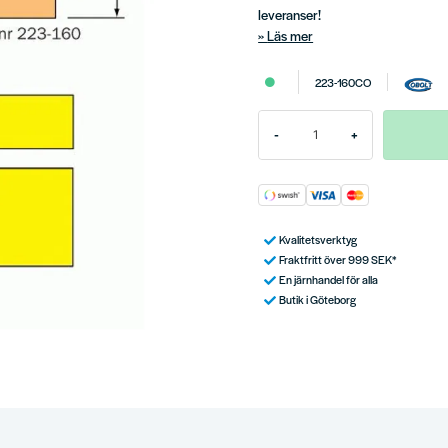
leveranser!
Läs mer
223-160CO
-
+
Kvalitetsverktyg
Fraktfritt över 999 SEK*
En järnhandel för alla
Butik i Göteborg