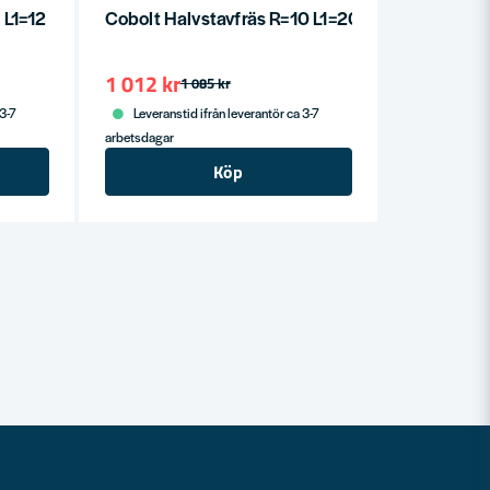
 L1=12 L2=22
Cobolt Halvstavfräs R=10 L1=20 L=34 D=36 S=8
1 012 kr
1 085 kr
 3-7
Leveranstid ifrån leverantör ca 3-7
arbetsdagar
Köp