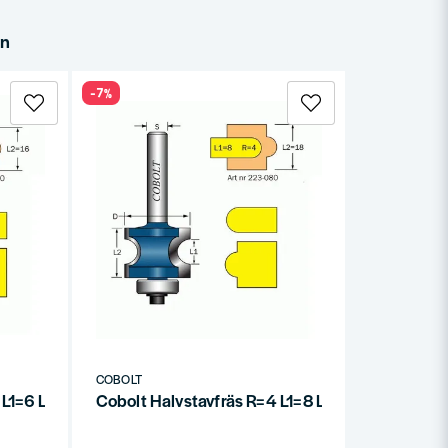
in
-7%
COBOLT
 L1=6 L2=16
Cobolt Halvstavfräs R=4 L1=8 L2=18