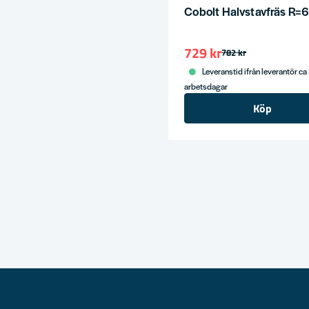
Cobolt Halvstavfräs R=6
729 kr
782 kr
Leveranstid ifrån leverantör ca
arbetsdagar
Köp