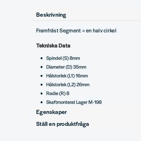
Beskrivning
Framfräst Segment = en halv cirkel
Tekniska Data
Spindel (S) 8mm
Diameter (D) 35mm
Hålstorlek (L1) 16mm
Hålstorlek (L2) 26mm
Radie (R) 8
Skaftmonterat Lager M-198
Egenskaper
Ställ en produktfråga
Produkttyp
Halvsta
question
Diameter (mm)
35
Fråga oss något om denna produkten...