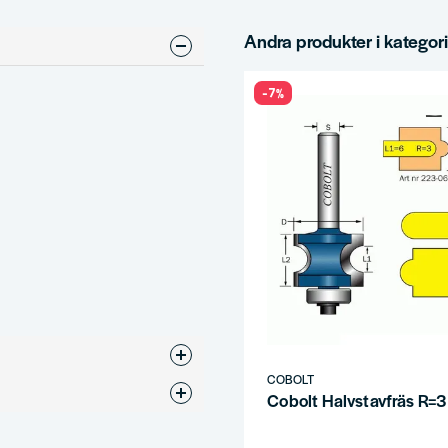
Andra produkter i kategor
-7%
COBOLT
vfräs
Cobolt Halvstavfräs R=3