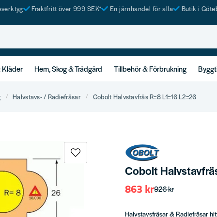
tsverktyg
Fraktfritt över 999 SEK*
En järnhandel för alla
Butik i Göte
& Kläder
Hem, Skog & Trädgård
Tillbehör & Förbrukning
Byggt
g
Halvstavs- / Radiefräsar
Cobolt Halvstavfräs R=8 L1=16 L2=26
Cobolt Halvstavfrä
863 kr
926 kr
Halvstavsfräsar & Radiefräsar hi