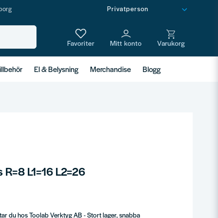
borg
illbehör
El & Belysning
Merchandise
Blogg
s R=8 L1=16 L2=26
ttar du hos Toolab Verktyg AB - Stort lager, snabba