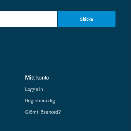
email
Skicka
Mitt konto
Logga in
Registrera dig
Glömt lösenord?