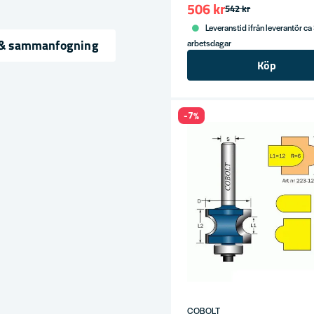
506 kr
542 kr
Leveranstid ifrån leverantör ca
 & sammanfogning
arbetsdagar
Köp
ress
-7%
COBOLT