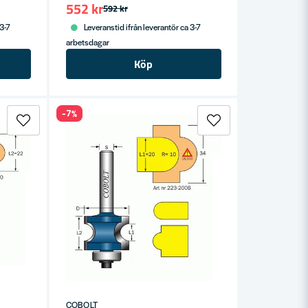
552 kr
592 kr
 3-7
Leveranstid ifrån leverantör ca 3-7
arbetsdagar
Köp
-7%
COBOLT