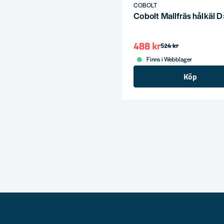
COBOLT
Cobolt Mallfräs hålkäl 
488 kr
524 kr
Finns i Webblager
Köp