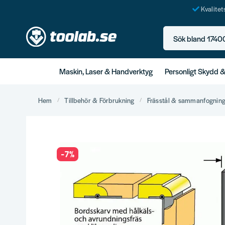
Kvalite
Sök bland 17400+ p
Maskin, Laser & Handverktyg
Personligt Skydd 
Hem
Tillbehör & Förbrukning
Frässtål & sammanfognin
-
7
%