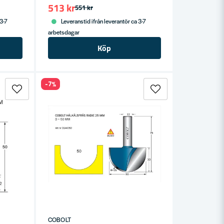
513 kr
551 kr
 3-7
Leveranstid ifrån leverantör ca 3-7
arbetsdagar
Köp
-7%
COBOLT