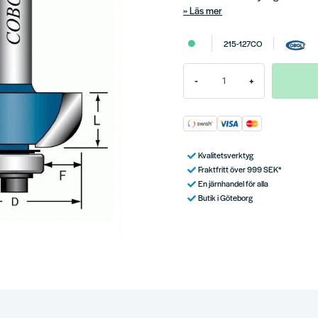
Läs mer
215-127CO
-
+
Kvalitetsverktyg
Fraktfritt över 999 SEK*
En järnhandel för alla
Butik i Göteborg