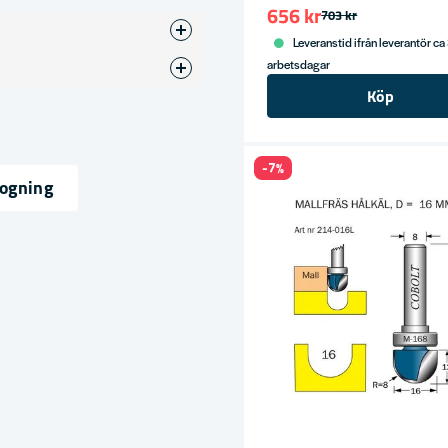
656 kr
703 kr
Leveranstid ifrån leverantör ca
arbetsdagar
lsfräs
Köp
-7%
fogning
ress