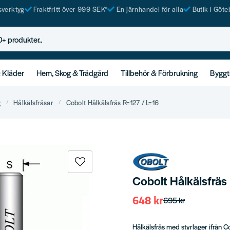
tsverktyg
Fraktfritt över 999 SEK*
En järnhandel för alla
Butik i Göte
rodukter..
& Kläder
Hem, Skog & Trädgård
Tillbehör & Förbrukning
Byggt
g
Hålkälsfräsar
Cobolt Hålkälsfräs R=127 / L=16
Cobolt Hålkälsfräs
648 kr
695 kr
Hålkälsfräs med styrlager ifrån C