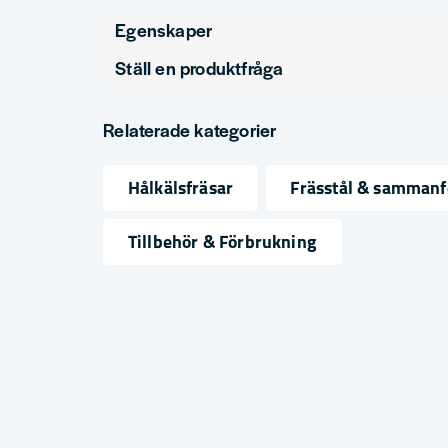
Egenskaper
Ställ en produktfråga
Produkttyp
Hålkä
question
Diameter (mm)
38
Fråga oss något om denna produkten...
Relaterade kategorier
Hålkälsfräsar
Frässtål & samman
name
email
Namn
Mejlad
Tillbehör & Förbrukning
Ja, ni får publicera min fråga