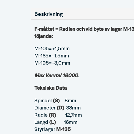
Beskrivning
F-måttet = Radien och vid byte av lager M-1
föjande:
M-105= +1,5mm
M-165= -1,5mm
M-195= -3,0mm
Max Varvtal 18000
.
Tekniska Data
Spindel
(S)
8mm
Diameter
(D)
38mm
Radie
(R)
12,7mm
Längd
(L)
16mm
Styrlager
M-135