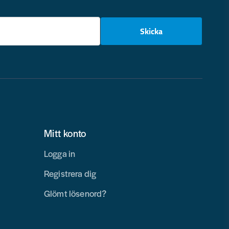
email
Skicka
Mitt konto
Logga in
Registrera dig
Glömt lösenord?