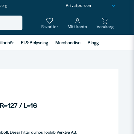
borg
illbehör
El & Belysning
Merchandise
Blogg
 R=127 / L=16
obolt. Dessa hittar du hos Toolab Verktyg AB.