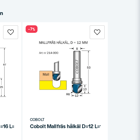
in
-7%
COBOLT
 D=16 L=25mm
Cobolt Mallfräs hålkäl D=12 L=10 R=6 S=8