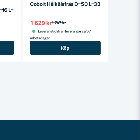
Cobolt Hålkälsfräs D=50 L=33 TL=75 R=25 S=1
D=16 L=12
1 629 kr
1 747 kr
Leveranstid ifrån leverantör ca 3-7
arbetsdagar
Köp