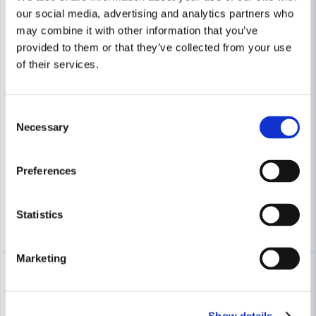
our social media, advertising and analytics partners who
may combine it with other information that you’ve
provided to them or that they’ve collected from your use
Skicka fråga
of their services.
COBOLT
COBOLT
Consent
Cobolt Avrundningsfräs R=30 L=35 D=73
Cobolt Avrundningsfräs R=25
Necessary
Selection
1 706 kr
1 250 kr
1 829 kr
1 341 kr
Preferences
Leveranstid ifrån leverantör ca
Leveranstid ifrån leverantör ca
3-7 arbetsdagar
3-7 arbetsdagar
Statistics
Köp
Köp
Marketing
-7%
-7%
Show details