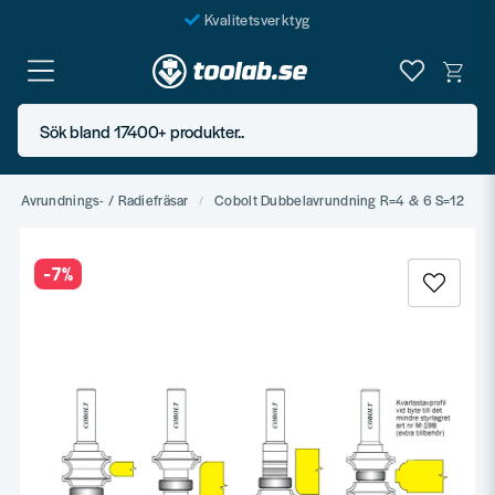
Kvalitetsverktyg
Fraktfritt över 999 SEK*
En järnhandel för alla
Sök bland 17400+ produkter..
Butik i Göteborg
Avrundnings- / Radiefräsar
Cobolt Dubbelavrundning R=4 & 6 S=12
-
7
%