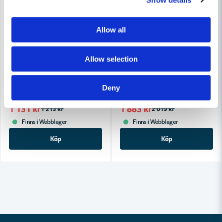
Allow all
Allow selection
COBOLT
COBOLT
Cobolt Avrundningsfräs R=22. L=28 D=57
Cobolt Avrundningsfräs R=35
Deny
1 131 kr
1 883 kr
1 213 kr
2 019 kr
Finns i Webblager
Finns i Webblager
Köp
Köp