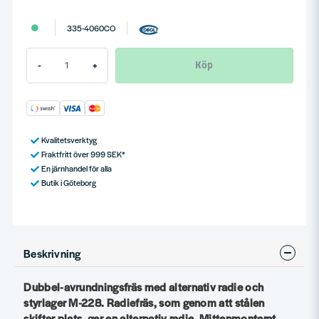
335-4060CO
Köp
-
+
Kvalitetsverktyg
Fraktfritt över 999 SEK*
En järnhandel för alla
Butik i Göteborg
Beskrivning
Dubbel-avrundningsfräs med alternativ radie och
styrlager M-228. Radiefräs, som genom att stålen
skiftar plats, ger en alternativ radie. Mittenmonterat