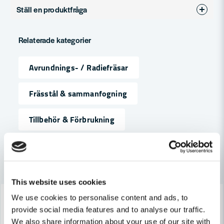
Ställ en produktfråga
Produkttyp
Dubbelavrundning
question
Fråga oss något om denna produkten...
Relaterade kategorier
Avrundnings- / Radiefräsar
name
Namn
Frässtål & sammanfogning
Tillbehör & Förbrukning
email
Mejladress
Andra produkter i kategorin
Ja, ni får publicera min fråga
This website uses cookies
-7%
-7%
We use cookies to personalise content and ads, to
provide social media features and to analyse our traffic.
We also share information about your use of our site with