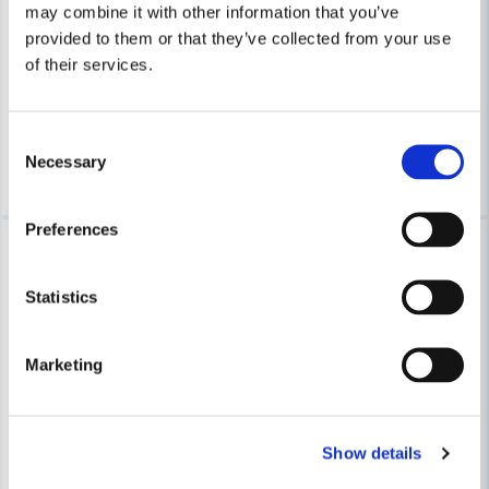
Cobolt Mallfräs D=12 L=8 TL=50 S=8
Cobolt Mallfräs D=12 L=20 TL
may combine it with other information that you’ve
provided to them or that they’ve collected from your use
of their services.
815 kr
487 kr
875 kr
522 kr
Leveranstid ifrån leverantör ca
Leveranstid ifrån leverantör ca
3-7 arbetsdagar
3-7 arbetsdagar
Consent
Necessary
Köp
Köp
Selection
Preferences
-7%
-7%
Statistics
Marketing
Show details