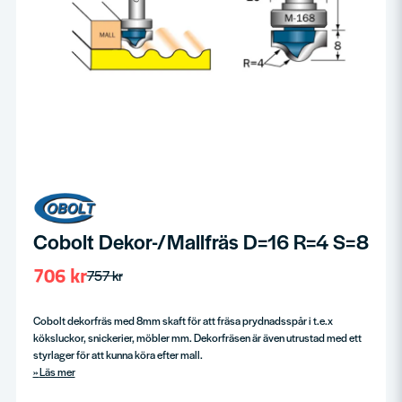
Cobolt Dekor-/Mallfräs D=16 R=4 S=8
706 kr
757 kr
Cobolt dekorfräs med 8mm skaft för att fräsa prydnadsspår i t.e.x
köksluckor, snickerier, möbler mm. Dekorfräsen är även utrustad med ett
styrlager för att kunna köra efter mall.
Läs mer