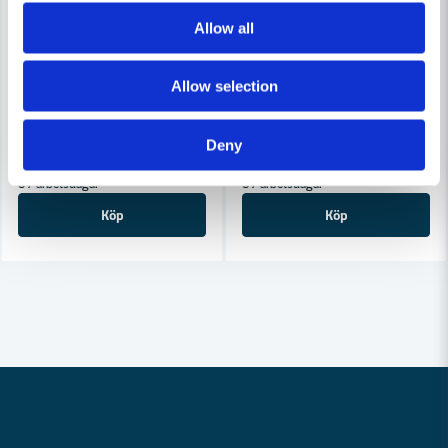
Allow all
COBOLT
COBOLT
Cobolt Mallfräs D=29 L=45 TL=95 S=12
Cobolt Mallfräs D=12 L=20 TL
Allow selection
938 kr
750 kr
1 007 kr
804 kr
Deny
Leveranstid ifrån leverantör ca
Leveranstid ifrån leverantör ca
3-7 arbetsdagar
3-7 arbetsdagar
Köp
Köp