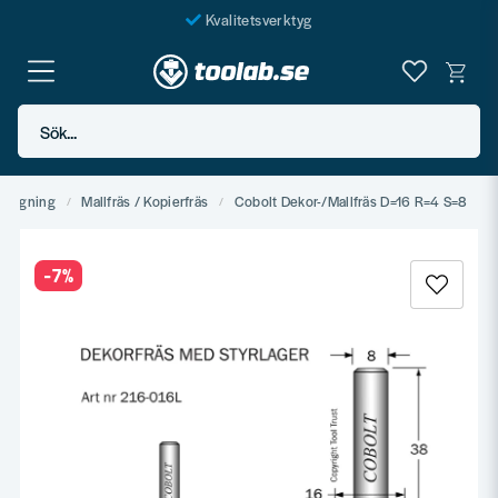
Kvalitetsverktyg
Fraktfritt över 999 SEK*
En järnhandel för alla
Sök...
Butik i Göteborg
nfogning
Mallfräs / Kopierfräs
Cobolt Dekor-/Mallfräs D=16 R=4 S=8
-
7
%