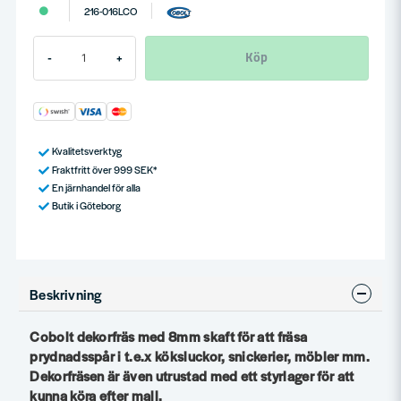
216-016LCO
Köp
-
+
Kvalitetsverktyg
Fraktfritt över 999 SEK*
En järnhandel för alla
Butik i Göteborg
Beskrivning
Cobolt dekorfräs med 8mm skaft för att fräsa
prydnadsspår i t.e.x köksluckor, snickerier, möbler mm.
Dekorfräsen är även utrustad med ett styrlager för att
kunna köra efter mall.