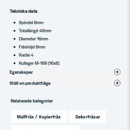
Tekniska data
Spindel 8mm
Totallängd 46mm
Diameter 16mm
Fräshöjd 8mm
Radie 4
Kullager M-168 (16x8)
Egenskaper
Ställ en produktfråga
Produkttyp
Dekorfräs
question
Diameter (mm)
16
Fråga oss något om denna produkten...
Relaterade kategorier
Mallfräs / Kopierfräs
Dekorfräsar
name
Namn