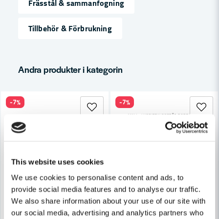
Frässtål & sammanfogning
Tillbehör & Förbrukning
email
Mejladress
Andra produkter i kategorin
Ja, ni får publicera min fråga
-7%
-7%
This website uses cookies
Skicka fråga
We use cookies to personalise content and ads, to
provide social media features and to analyse our traffic.
We also share information about your use of our site with
our social media, advertising and analytics partners who
COBOLT
COBOLT