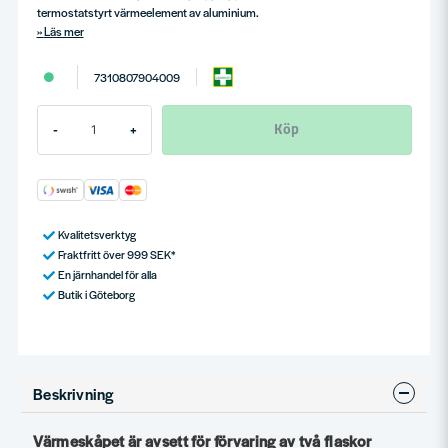
termostatstyrt värmeelement av aluminium.
Läs mer
7310807904009
Köp
-
+
Kvalitetsverktyg
Fraktfritt över 999 SEK*
En järnhandel för alla
Butik i Göteborg
Beskrivning
Värmeskåpet är avsett för förvaring av två flaskor