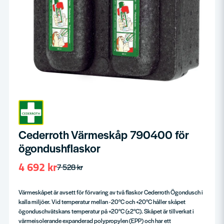
Cederroth Värmeskåp 790400 för
ögondushflaskor
4 692 kr
7 528 kr
Värmeskåpet är avsett för förvaring av två flaskor Cederroth Ögondusch i
kalla miljöer. Vid temperatur mellan -20°C och +20°C håller skåpet
ögonduschvätskans temperatur på +20°C (±2°C). Skåpet är tillverkat i
värmeisolerande expanderad polypropylen (EPP) och har ett