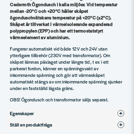
Cederroth Ögondusch i kalla miljöer. Vid temperatur
mellan -20°C och +20°C håller skåpet
ögonduschvätskans temperatur på +20°C (±2°C).
Skåpet är tillverkat i värmeisolerande expanderad
polypropylen (EPP) och har ett termostatstyrt
värmeelement av aluminium.
Fungerar automatiskt vid både 12V och 24V utan
ytterligare tillbehör (230V med transformator). Om
skåpet lämnas påslaget under längre tid, t ex i ett
parkerat fordon, känner en spänningsvakt av
inkommande spänning och gör att värmeskåpet
automatiskt stängs av om inkommande spänning sjunker
under en fastställd lägsta gräns.
OBS! Ögondusch och transformator säljs separat.
Egenskaper
Ställ en produktfråga
Produkttyp
Första hjälpen skåp