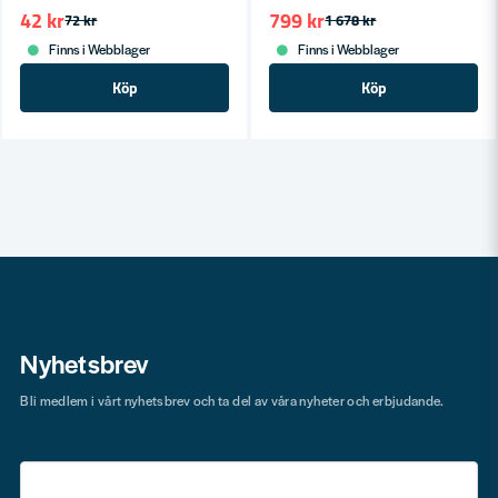
42 kr
799 kr
72 kr
1 678 kr
Finns i Webblager
Finns i Webblager
Köp
Köp
Nyhetsbrev
Bli medlem i vårt nyhetsbrev och ta del av våra nyheter och erbjudande.