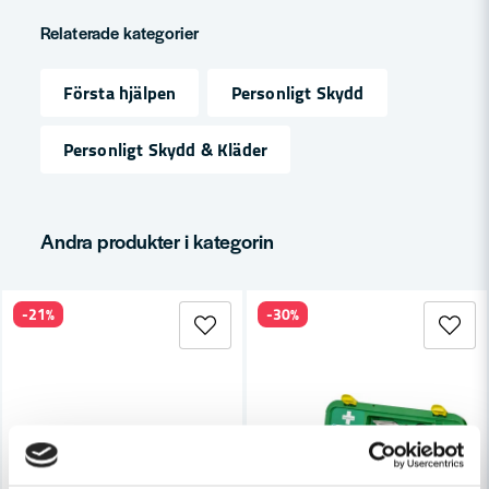
question
Fråga oss något om denna produkten...
Relaterade kategorier
Första hjälpen
Personligt Skydd
name
Namn
Personligt Skydd & Kläder
email
Mejladress
Andra produkter i kategorin
-21%
-30%
Ja, ni får publicera min fråga