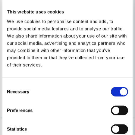
Skicka fråga
This website uses cookies
We use cookies to personalise content and ads, to
provide social media features and to analyse our traffic.
We also share information about your use of our site with
our social media, advertising and analytics partners who
may combine it with other information that you’ve
provided to them or that they’ve collected from your use
CEDERROTH
CEDERROTH
of their services.
PINCETT 1875
Cederroth Första-Hjälpen Kit
34 kr
1 971 kr
43 kr
2 805 kr
Consent
Necessary
Finns i Webblager
Finns i Webblager
Selection
Köp
Köp
Preferences
-42%
-52%
Statistics