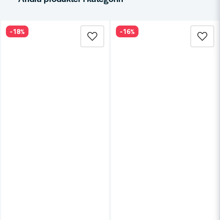
-18%
-16%
Ja, ni får publicera min fråga
Skicka fråga