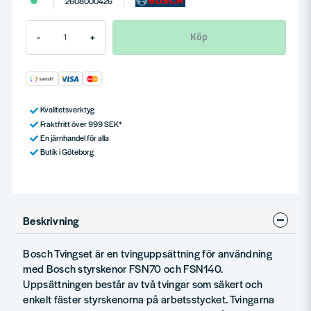
Köp
-
+
Kvalitetsverktyg
Fraktfritt över 999 SEK*
En järnhandel för alla
Butik i Göteborg
Beskrivning
Bosch Tvingset är en tvinguppsättning för användning
med Bosch styrskenor FSN70 och FSN140.
Uppsättningen består av två tvingar som säkert och
enkelt fäster styrskenorna på arbetsstycket. Tvingarna
kan justeras för att passa olika tjocklekar på
arbetsstycken och ger användaren möjlighet att utföra