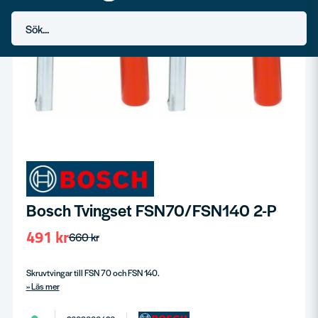
Bosch Tvingset FSN70/FSN140 2-P
491 kr
660 kr
Skruvtvingar till FSN 70 och FSN 140.
Läs mer
2608000426