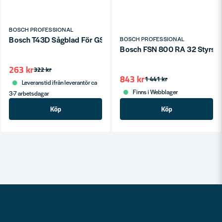
BOSCH PROFESSIONAL
Bosch T43D Sågblad För GSG 70mm (2-P)
BOSCH PROFESSIONAL
Bosch FSN 800 RA 32 Styrsk
263 kr
322 kr
843 kr
1 441 kr
Leveranstid ifrån leverantör ca
Finns i Webblager
3-7 arbetsdagar
Köp
Köp
Nyhetsbrev