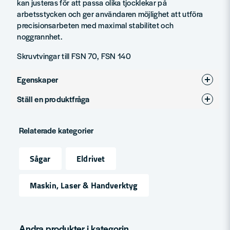
precisionsarbeten med maximal stabilitet och
noggrannhet.
Skruvtvingar till FSN 70, FSN 140
Egenskaper
Ställ en produktfråga
Produkttyp
Tillbehör
question
Fråga oss något om denna produkten...
Relaterade kategorier
Sågar
Eldrivet
name
Namn
Maskin, Laser & Handverktyg
email
Mejladress
Andra produkter i kategorin