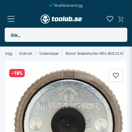
Kvalitetsverktyg
Fraktfritt över 999 SEK*
En järnhandel för alla
Sök...
Butik i Göteborg
verktyg
Eldrivet
Vinkelslipar
Bosch Snabbmutter M14 SDS CLIC
-
18
%