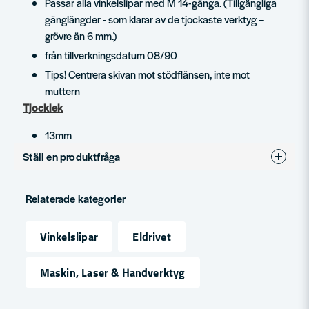
Passar alla vinkelslipar med M 14-gänga. (Tillgängliga
gänglängder - som klarar av de tjockaste verktyg –
grövre än 6 mm.)
från tillverkningsdatum 08/90
Tips! Centrera skivan mot stödflänsen, inte mot
muttern
Tjocklek
13mm
Ställ en produktfråga
question
Fråga oss något om denna produkten...
Relaterade kategorier
Vinkelslipar
Eldrivet
name
Namn
Maskin, Laser & Handverktyg