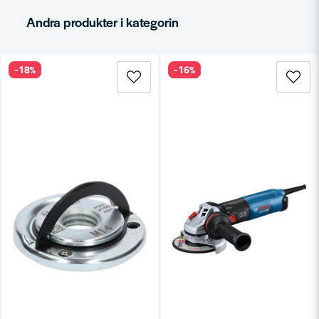
email
Mejladress
Andra produkter i kategorin
-18%
-16%
Ja, ni får publicera min fråga
Skicka fråga