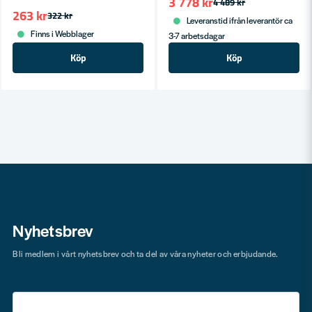
3 778 kr
4 489 kr
263 kr
322 kr
Leveranstid ifrån leverantör ca
Finns i Webblager
3-7 arbetsdagar
Köp
Köp
Nyhetsbrev
Bli medlem i vårt nyhetsbrev och ta del av våra nyheter och erbjudande.