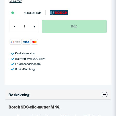
Läs mer
1603340031
Köp
-
+
Kvalitetsverktyg
Fraktfritt över 999 SEK*
En järnhandel för alla
Butik i Göteborg
Beskrivning
Bosch SDS-clic-mutter M 14.