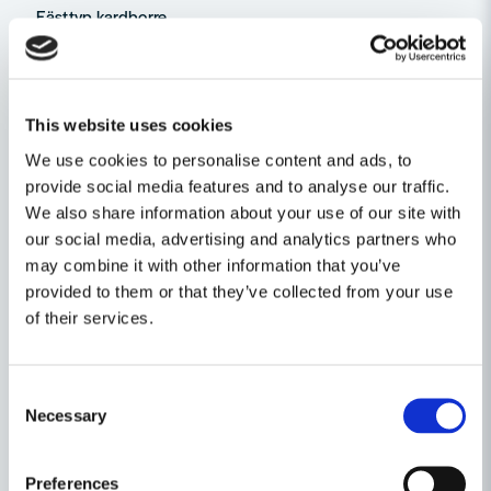
Fästtyp kardborre
Hål för dammutsug
Passar 150 mm slipplattor
Egenskaper
This website uses cookies
Ställ en produktfråga
We use cookies to personalise content and ads, to
Produkttyp
Adapter
provide social media features and to analyse our traffic.
question
We also share information about your use of our site with
Fråga oss något om denna produkten...
Relaterade kategorier
our social media, advertising and analytics partners who
may combine it with other information that you’ve
Slipplattor
Kapa, slipa & polera
provided to them or that they’ve collected from your use
of their services.
name
Namn
Tillbehör & Förbrukning
Consent
PROdeals Tillbehör
email
Necessary
Mejladress
Selection
Preferences
Andra produkter i kategorin