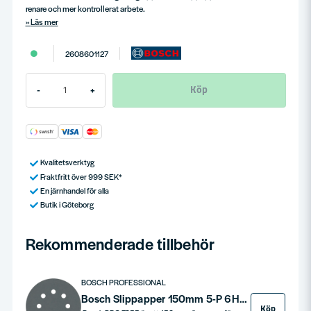
renare och mer kontrollerat arbete.
Läs mer
2608601127
Köp
-
+
Kvalitetsverktyg
Fraktfritt över 999 SEK*
En järnhandel för alla
Butik i Göteborg
Rekommenderade tillbehör
BOSCH PROFESSIONAL
Bosch Slippapper 150mm 5-P 6H Stenslippapper
Köp