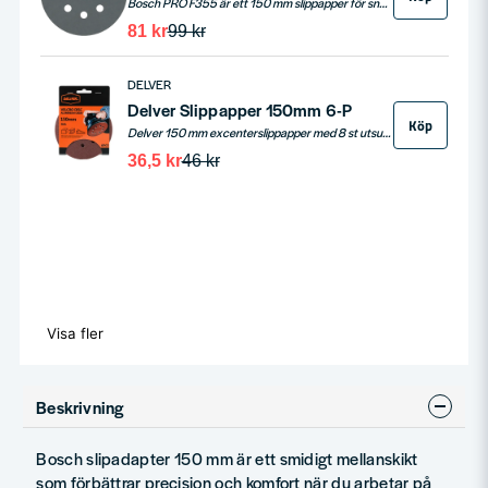
Bosch PRO F355 är ett 150 mm slippapper för snabb och jämn slipning av hårda ytor. Kiselkarbidkorn ger hög avverkning och fin finish på trä, hårt trä, spån och byggskivor samt metall. Passar alla excenterslipar med kardborre oavsett hålbild och levereras i 5 pack. Ett hållbart val för målare och proffs som vill öka produktiviteten och få ett snyggt resultat på kortare tid.
81 kr
99 kr
DELVER
Delver Slippapper 150mm 6-P
Köp
Delver 150 mm excenterslippapper med 8 st utsugshål för effektiv dammuppsugning. Slippappret sliper alla slags träslag, trä med färg, spånskivor, byggskivor samt metall.
36,5 kr
46 kr
Visa fler
Beskrivning
Bosch slipadapter 150 mm är ett smidigt mellanskikt
som förbättrar precision och komfort när du arbetar på