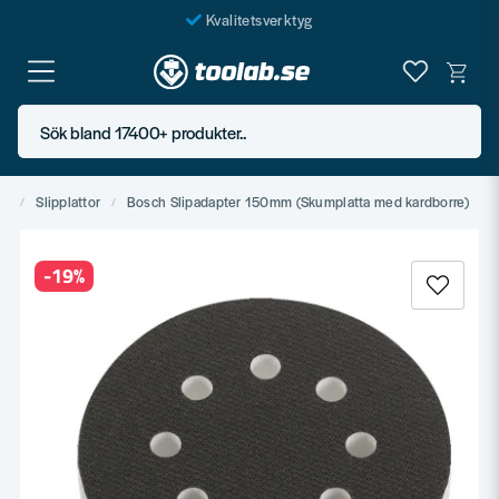
Kvalitetsverktyg
Fraktfritt över 999 SEK*
En järnhandel för alla
Sök bland 17400+ produkter..
Butik i Göteborg
ra
Slipplattor
Bosch Slipadapter 150mm (Skumplatta med kardborre)
-
19
%