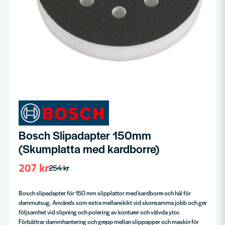
Bosch Slipadapter 150mm
(Skumplatta med kardborre)
207 kr
254 kr
Bosch slipadapter för 150 mm slipplattor med kardborre och hål för
dammutsug. Används som extra mellanskikt vid skonsamma jobb och ger
följsamhet vid slipning och polering av konturer och välvda ytor.
Förbättrar dammhantering och grepp mellan slippapper och maskin för