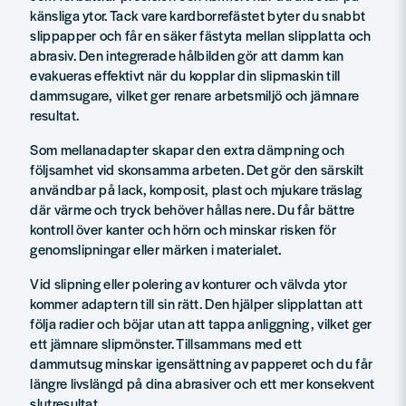
känsliga ytor. Tack vare kardborrefästet byter du snabbt
slippapper och får en säker fästyta mellan slipplatta och
abrasiv. Den integrerade hålbilden gör att damm kan
evakueras effektivt när du kopplar din slipmaskin till
dammsugare, vilket ger renare arbetsmiljö och jämnare
resultat.
Som mellanadapter skapar den extra dämpning och
följsamhet vid skonsamma arbeten. Det gör den särskilt
användbar på lack, komposit, plast och mjukare träslag
där värme och tryck behöver hållas nere. Du får bättre
kontroll över kanter och hörn och minskar risken för
genomslipningar eller märken i materialet.
Vid slipning eller polering av konturer och välvda ytor
kommer adaptern till sin rätt. Den hjälper slipplattan att
följa radier och böjar utan att tappa anliggning, vilket ger
ett jämnare slipmönster. Tillsammans med ett
dammutsug minskar igensättning av papperet och du får
längre livslängd på dina abrasiver och ett mer konsekvent
slutresultat.