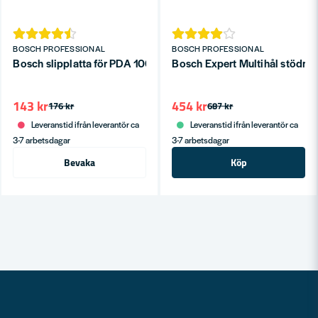
BOSCH PROFESSIONAL
BOSCH PROFESSIONAL
Bosch slipplatta för PDA 100/120 E
Bosch Expert Multihål stödr
143 kr
454 kr
176 kr
687 kr
Leveranstid ifrån leverantör ca
Leveranstid ifrån leverantör ca
3-7 arbetsdagar
3-7 arbetsdagar
Bevaka
Köp