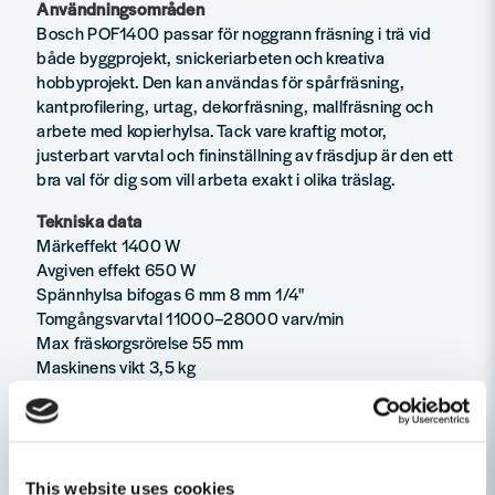
Användningsområden
Bosch POF1400 passar för noggrann fräsning i trä vid
både byggprojekt, snickeriarbeten och kreativa
hobbyprojekt. Den kan användas för spårfräsning,
kantprofilering, urtag, dekorfräsning, mallfräsning och
arbete med kopierhylsa. Tack vare kraftig motor,
justerbart varvtal och fininställning av fräsdjup är den ett
bra val för dig som vill arbeta exakt i olika träslag.
Tekniska data
Märkeffekt 1400 W
Avgiven effekt 650 W
Spännhylsa bifogas 6 mm 8 mm 1/4"
Tomgångsvarvtal 11000–28000 varv/min
Max fräskorgsrörelse 55 mm
Maskinens vikt 3,5 kg
Funktion Spindellåsning
Funktion Bosch SDS för kopierhylsor
Funktion Bosch varvtalselektronik
Funktion Fininställning av fräsdjup Fine Depth Control
Funktion Inbyggd arbetsbelysning Powerlight
This website uses cookies