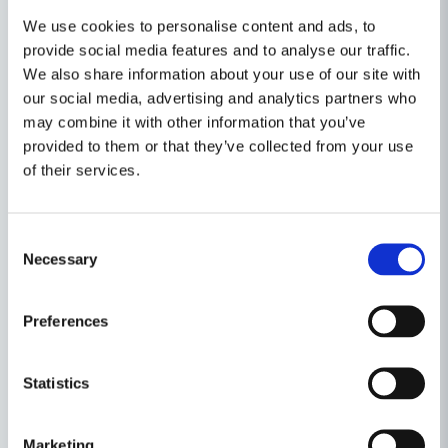
Funktion Bosch konstantelektronik
We use cookies to personalise content and ads, to
Funktion Dammuppsugning
provide social media features and to analyse our traffic.
Funktion Softgrip
We also share information about your use of our site with
Levereras med
our social media, advertising and analytics partners who
Centreringsstift 2 609 200 310
may combine it with other information that you’ve
Kopierhylsa Ø 17 mm 2 609 200 138
provided to them or that they’ve collected from your use
Notfräs Ø 8 mm 2 608 628 381
of their services.
Spännhylsor 3 st
Fast nyckel 1 609 203 V40
Parallellanslag 1 609 203 M85
Consent
Sugadapter 2 600 499 077
Necessary
Selection
Plastväska 2 605 438 64
Egenskaper
Preferences
Ställ en produktfråga
Produkttyp
Handöverfräs
Statistics
Recensioner (1)
question
Fråga oss något om denna produkten...
Marketing