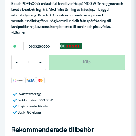
Bosch POF1400 är en kraftfull handöverfräs på 1400 W för noggrann och
kreativ bearbetning i trä. Med fininställning av fräsdjup, inbyggd
arbetsbelysning, Bosch SDS-system och materialanpassad
varvtalsinställning får du hög kontroll vid allt från spårfräsning till
kantprofilering. Levereras komplett med tillbehör och plastväska.
Läs mer
060326C800
Köp
-
+
Kvalitetsverktyg
Fraktfritt över 999 SEK*
En järnhandel för alla
Butik i Göteborg
Rekommenderade tillbehör