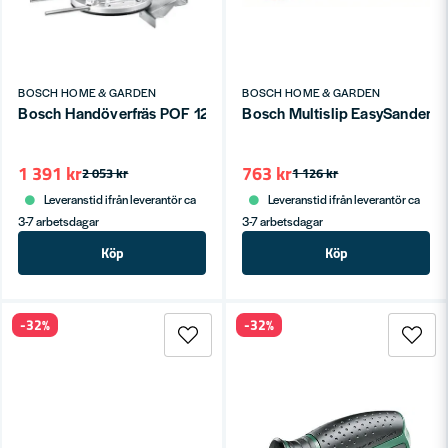
BOSCH HOME & GARDEN
BOSCH HOME & GARDEN
Bosch Handöverfräs POF 1200 AE 1200W
Bosch Multislip EasySander 12 
1 391 kr
763 kr
2 053 kr
1 126 kr
Leveranstid ifrån leverantör ca
Leveranstid ifrån leverantör ca
3-7 arbetsdagar
3-7 arbetsdagar
Köp
Köp
-32%
-32%