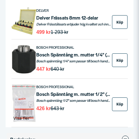
DELVER
Delver Frässats 8mm 12-delar
Köp
Delver Frässtålssats erbjuder hög kvalitet och innefattar vanligt förekommande frässtål. Med 8mm skaft passar dessa stål alla fräsar med 8mm spännhylsor. Satsen kommer i en robust, slagtålig trälåda och är idealisk för både yrkesverksamma och gör-det-självare, med 12 blandade frässtål för olika arbetsbehov.
499 kr
1 293 kr
BOSCH PROFESSIONAL
Bosch Spänntång m. mutter 1/4" (GMF/GOF)
Köp
Bosch spänntång 1/4" som passar till bosch handöverfräsar.
447 kr
640 kr
BOSCH PROFESSIONAL
Bosch Spänntång m. mutter 1/2" (GMF/GOF)
Bosch spänntång 1/2" som passar till bosch handöverfräsar.
Köp
426 kr
643 kr
Visa fler
BOSCH PROFESSIONAL