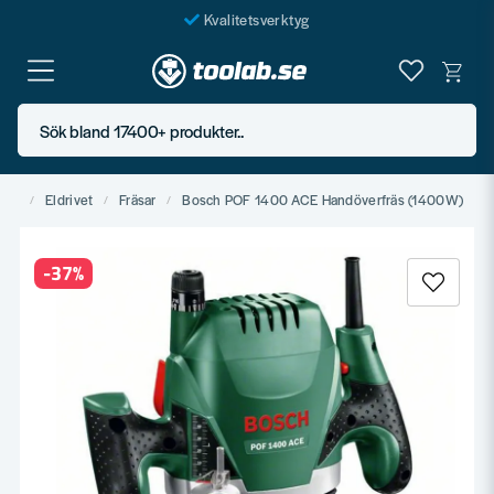
Kvalitetsverktyg
Fraktfritt över 999 SEK*
En järnhandel för alla
Sök bland 17400+ produkter..
Butik i Göteborg
tyg
Eldrivet
Fräsar
Bosch POF 1400 ACE Handöverfräs (1400W)
-
37
%