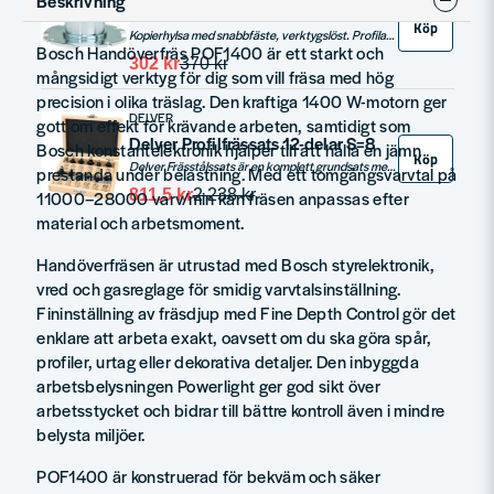
Beskrivning
Bosch Kopierhylsa 24mm
Köp
Kopierhylsa med snabbfäste, verktygslöst. Profilanslaget för handöverfräsar körs längs profiler och överför former till arbetsstycket. Det är oumbärligt vid arbete med profiler. Anslaget har ett snabblås med bajonettfattning för snabbt byte utan verktyg.
Bosch Handöverfräs POF1400 är ett starkt och
302 kr
370 kr
mångsidigt verktyg för dig som vill fräsa med hög
precision i olika träslag. Den kraftiga 1400 W-motorn ger
DELVER
gott om effekt för krävande arbeten, samtidigt som
Delver Profilfrässats 12-delar S=8
Bosch konstantelektronik hjälper till att hålla en jämn
Köp
Delver Frässtålssats är en komplett grundsats med 12 profil- och avrundningsfrässtål av hög kvalitet för dekorativ fräsning, kantbearbetning och formgivning i trä. Alla frässtål har 8 mm skaft och levereras i en kraftig, slagtålig förvaringsväska av trä.
prestanda under belastning. Med ett tomgångsvarvtal på
811,5 kr
2 238 kr
11000–28000 varv/min kan fräsen anpassas efter
material och arbetsmoment.
Handöverfräsen är utrustad med Bosch styrelektronik,
vred och gasreglage för smidig varvtalsinställning.
Fininställning av fräsdjup med Fine Depth Control gör det
enklare att arbeta exakt, oavsett om du ska göra spår,
profiler, urtag eller dekorativa detaljer. Den inbyggda
arbetsbelysningen Powerlight ger god sikt över
arbetsstycket och bidrar till bättre kontroll även i mindre
belysta miljöer.
POF1400 är konstruerad för bekväm och säker