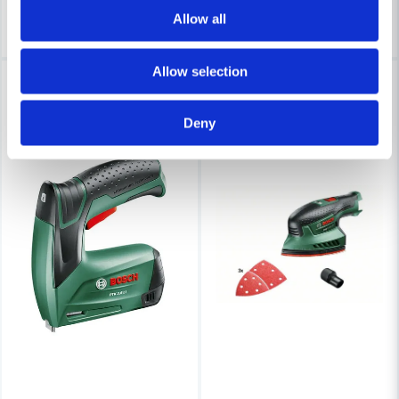
Köp
Köp
Allow all
Allow selection
-32%
-32%
Deny