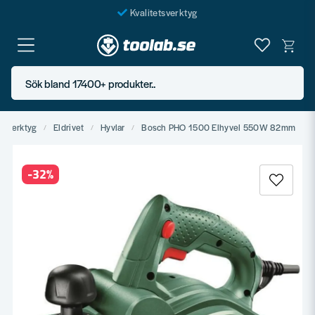
Kvalitetsverktyg
Fraktfritt över 999 SEK*
En järnhandel för alla
Sök bland 17400+ produkter..
Butik i Göteborg
ndverktyg
Eldrivet
Hyvlar
Bosch PHO 1500 Elhyvel 550W 82mm
-
32
%