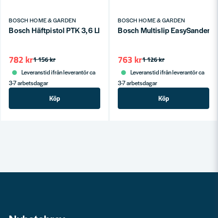
BOSCH HOME & GARDEN
BOSCH HOME & GARDEN
Bosch Häftpistol PTK 3,6 LI 3,6V
Bosch Multislip EasySander 12 
782 kr
763 kr
1 156 kr
1 126 kr
Leveranstid ifrån leverantör ca
Leveranstid ifrån leverantör ca
3-7 arbetsdagar
3-7 arbetsdagar
Köp
Köp