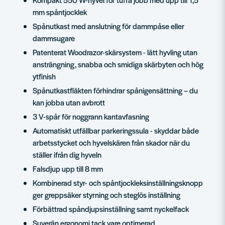
mm spåntjocklek
Spånutkast med anslutning för dammpåse eller
dammsugare
Patenterat Woodrazor-skärsystem - lätt hyvling utan
ansträngning, snabba och smidiga skärbyten och hög
ytfinish
Spånutkastfläkten förhindrar spånigensättning – du
kan jobba utan avbrott
3 V-spår för noggrann kantavfasning
Automatiskt utfällbar parkeringssula - skyddar både
arbetsstycket och hyvelskären från skador när du
ställer ifrån dig hyveln
Falsdjup upp till 8 mm
Kombinerad styr- och spåntjockleksinställningsknopp
ger greppsäker styrning och steglös inställning
Förbättrad spåndjupsinställning samt nyckelfack
Suverän ergonomi tack vare optimerad