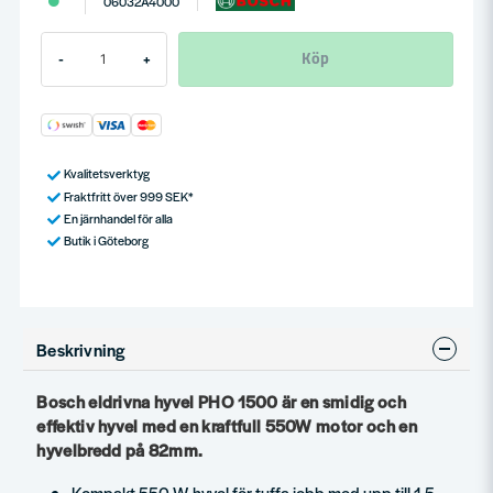
06032A4000
Köp
-
+
Kvalitetsverktyg
Fraktfritt över 999 SEK*
En järnhandel för alla
Butik i Göteborg
Beskrivning
Bosch eldrivna hyvel PHO 1500 är en smidig och
effektiv hyvel med en kraftfull 550W motor och en
hyvelbredd på 82mm.
Kompakt 550 W-hyvel för tuffa jobb med upp till 1,5