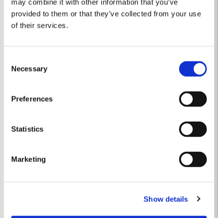
may combine it with other information that you’ve
Ja, ni får publicera min fråga
provided to them or that they’ve collected from your use
of their services.
Consent
Necessary
Selection
Skicka fråga
Preferences
Statistics
BOSCH HOME & GARDEN
BOSCH HOME & GARDEN
Marketing
Bosch PHO 2000 Elhyvel 680W (82mm)
Bosch Borr-/skruvdragare PSR
1 263 kr
729 kr
2 159 kr
1 247 kr
Show details
Finns i Webblager
Finns i Webblager