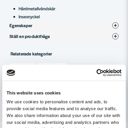
Hårdmetallvändskär
Insexnyckel
Egenskaper
Ställ en produktfråga
Produkttyp
Elhyvel
question
Fråga oss något om denna produkten...
Relaterade kategorier
Hyvlar
Eldrivet
name
Namn
Maskin, Laser & Handverktyg
This website uses cookies
email
We use cookies to personalise content and ads, to
Mejladress
Andra produkter i kategorin
provide social media features and to analyse our traffic.
We also share information about your use of our site with
our social media, advertising and analytics partners who
-42%
-42%