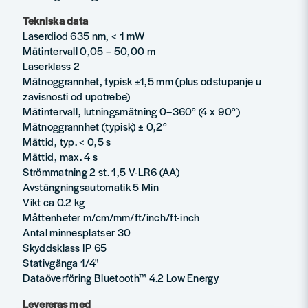
Tekniska data
Laserdiod 635 nm, < 1 mW
Mätintervall 0,05 – 50,00 m
Laserklass 2
Mätnoggrannhet, typisk ±1,5 mm (plus odstupanje u
zavisnosti od upotrebe)
Mätintervall, lutningsmätning 0–360° (4 x 90°)
Mätnoggrannhet (typisk) ± 0,2°
Mättid, typ. < 0,5 s
Mättid, max. 4 s
Strömmatning 2 st. 1,5 V-LR6 (AA)
Avstängningsautomatik 5 Min
Vikt ca 0.2 kg
Måttenheter m/cm/mm/ft/inch/ft-inch
Antal minnesplatser 30
Skyddsklass IP 65
Stativgänga 1/4"
Dataöverföring Bluetooth™ 4.2 Low Energy
Levereras med