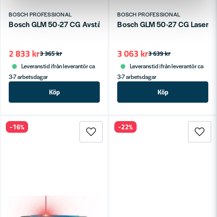
BOSCH PROFESSIONAL
BOSCH PROFESSIONAL
Bosch GLM 50-27 CG Avståndsmätare Grön 50m
Bosch GLM 50-27 CG Laserav
2 833 kr
3 063 kr
3 365 kr
3 639 kr
Leveranstid ifrån leverantör ca
Leveranstid ifrån leverantör ca
3-7 arbetsdagar
3-7 arbetsdagar
Köp
Köp
-16%
-22%