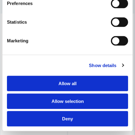
Preferences
Ja, ni får publicera min fråga
-16%
-16%
Statistics
Marketing
Skicka fråga
Show details
Allow all
Allow selection
Deny