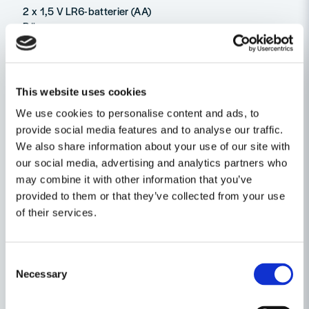
2 x 1,5 V LR6-batterier (AA)
Bärrem
Skyddspåse
This website uses cookies
Ställ en produktfråga
We use cookies to personalise content and ads, to
question
provide social media features and to analyse our traffic.
Fråga oss något om denna produkten...
Relaterade kategorier
We also share information about your use of our site with
our social media, advertising and analytics partners who
Avståndsmätare
may combine it with other information that you’ve
provided to them or that they’ve collected from your use
name
Namn
Maskin, Laser & Handverktyg
of their services.
Laser- & Mätinstrument
email
Consent
Mejladress
Necessary
Selection
Andra produkter i kategorin