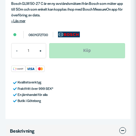
Bosch GLM 50-27 C är en ny avståndsmätare ifrån Bosch som mäter upp
till 50m och som enkelt kan kopplas ihop med Bosch MeasureOn app för
överföring av data.
Läs mer
0601072T00
Köp
-
+
Kvalitetsverktyg
Fraktfritt över 999 SEK*
En järnhandel för alla
Butik i Göteborg
Beskrivning