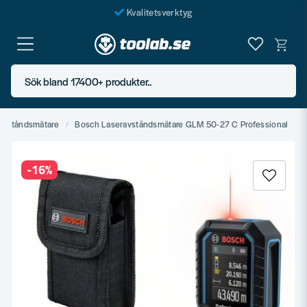
Kvalitetsverktyg
Fraktfritt över 999 SEK*
En järnhandel för alla
Sök bland 17400+ produkter..
Butik i Göteborg
Avståndsmätare
Bosch Laseravståndsmätare GLM 50-27 C Professional
-
16
%