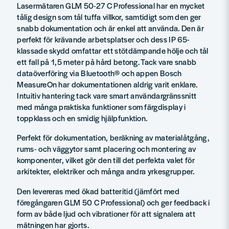
Lasermätaren GLM 50-27 C Professional har en mycket
tålig design som tål tuffa villkor, samtidigt som den ger
snabb dokumentation och är enkel att använda. Den är
perfekt för krävande arbetsplatser och dess IP 65-
klassade skydd omfattar ett stötdämpande hölje och tål
ett fall på 1,5 meter på hård betong. Tack vare snabb
dataöverföring via Bluetooth® och appen Bosch
MeasureOn har dokumentationen aldrig varit enklare.
Intuitiv hantering tack vare smart användargränssnitt
med många praktiska funktioner som färgdisplay i
toppklass och en smidig hjälpfunktion.
Perfekt för dokumentation, beräkning av materialåtgång,
rums- och väggytor samt placering och montering av
komponenter, vilket gör den till det perfekta valet för
arkitekter, elektriker och många andra yrkesgrupper.
Den levereras med ökad batteritid (jämfört med
föregångaren GLM 50 C Professional) och ger feedback i
form av både ljud och vibrationer för att signalera att
mätningen har gjorts.