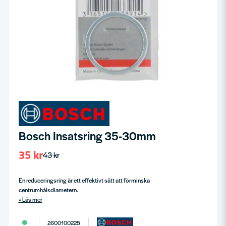
Bosch Insatsring 35-30mm
35 kr
43 kr
En reduceringsring är ett effektivt sätt att förminska
centrumhålsdiametern.
Läs mer
2600100225