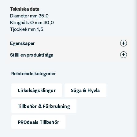
Tekniska data
Diameter mm 35,0
Klinghåls-Ø mm 30,0
Tjocklek mm 1,5
Egenskaper
Ställ en produktfråga
Produkttyp
Sågklinga
question
Fråga oss något om denna produkten...
Relaterade kategorier
Cirkelsågsklingor
Såga & Hyvla
name
Namn
Tillbehör & Förbrukning
PROdeals Tillbehör
email
Mejladress