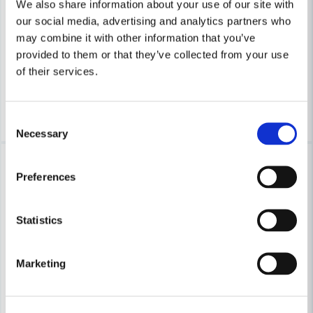
We also share information about your use of our site with
BOSCH PROFESSIONAL
BOSCH PROFESSIONAL
our social media, advertising and analytics partners who
Bosch Cirkelsågsklinga 165x20x2,2mm 4T EXPERT FOR FIB
Bosch Cirkelsågsklinga 14
may combine it with other information that you’ve
provided to them or that they’ve collected from your use
750 kr
604 kr
1 052 kr
914 kr
of their services.
Finns i Webblager
Finns i Webblager
Köp
Köp
Consent
Necessary
Selection
-7%
-7%
Preferences
Statistics
Marketing