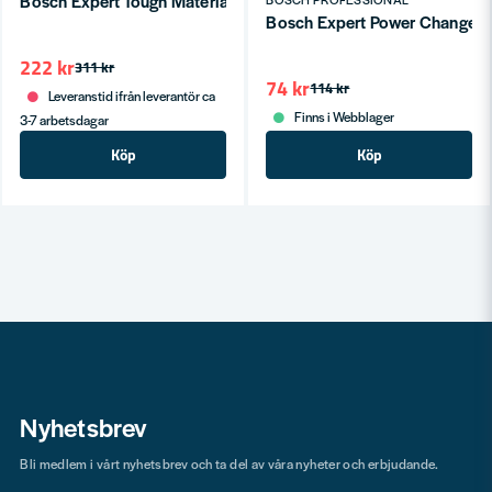
Bosch Expert Tough Material hålsågar 20-152mm
Bosch Expert Power Change Pl
222 kr
311 kr
74 kr
114 kr
Leveranstid ifrån leverantör ca
Finns i Webblager
3-7 arbetsdagar
Köp
Köp
Nyhetsbrev
Bli medlem i vårt nyhetsbrev och ta del av våra nyheter och erbjudande.