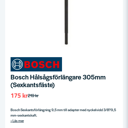
Bosch Hålsågsförlängare 305mm
(Sexkantsfäste)
175 kr
219 kr
Bosch Sexkantsförlängning 9,5 mm till adapter med nyckelvidd 3/8"/9,5
mm-sexkantskaft.
Läs mer