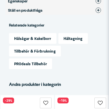
Egenskaper
Ställ en produktfråga
Produkttyp
Förlängare
question
Fråga oss något om denna produkten...
Relaterade kategorier
Hålsågar & Kakelborr
Håltagning
name
Namn
Tillbehör & Förbrukning
PROdeals Tillbehör
email
Mejladress
Andra produkter i kategorin
Ja, ni får publicera min fråga
-29%
-19%