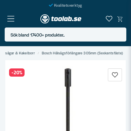
Kvalitetsverktyg
Fraktfritt över 999 SEK*
En järnhandel för alla
Sök bland 17400+ produkter..
Butik i Göteborg
Hålsågar & Kakelborr
Bosch Hålsågsförlängare 305mm (Sexkantsfäste)
-
20
%