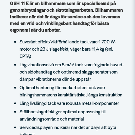
GSH 11 E är en bilhammare som är specialiserad på
genombrytningar och skrotningsarbeten. Bilhammaren
indikerar när det är dags för service och den levereras
med en vrid och vinklingsbart handtag för bästa
ergonomi när du arbetar.
Suveränt effekt/viktförhållande tack vare 1 700 W-
motor och 23 J slageffekt, väger bara 11,4 kg (enl.
EPTA)
Låg vibrationsnivå om 8 m/s² tack vare frigjorda huvud-
och sidohandtag och optimerad slaggenerator som
dämpar vibrationerna där de uppstår
Optimal hantering för markarbeten tack vare
bilningshammarens karaktäristiska, långa konstruktion
Lång livslängd tack vare robusta metallkomponenter
Ställbar slageffekt ger optimal anpassning till
användningsområde och material
Servicedisplayen indikerar när det är dags att byta
kolborst