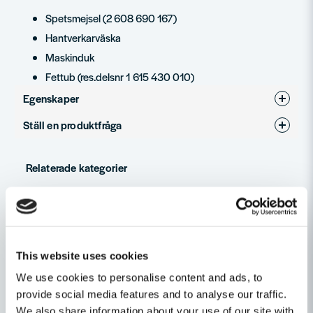
Spetsmejsel (2 608 690 167)
Hantverkarväska
Maskinduk
Fettub (res.delsnr 1 615 430 010)
Egenskaper
Ställ en produktfråga
Produkttyp
Bilhammare
question
Fråga oss något om denna produkten...
Relaterade kategorier
Bilhammare
Eldrivet
name
Namn
Maskin, Laser & Handverktyg
This website uses cookies
We use cookies to personalise content and ads, to
email
Mejladress
provide social media features and to analyse our traffic.
Andra produkter i kategorin
We also share information about your use of our site with