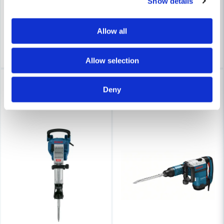
Show details
5 484 kr
8 417 kr
6 515 kr
9 999 kr
Leveranstid ifrån leverantör ca
Leveranstid ifrån leverantör ca
3-7 arbetsdagar
3-7 arbetsdagar
Allow all
Köp
Köp
Allow selection
-16%
-16%
Deny