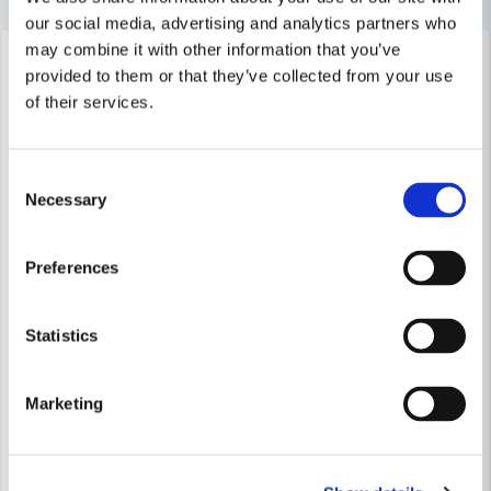
our social media, advertising and analytics partners who
may combine it with other information that you’ve
-16%
-16%
Ja, ni får publicera min fråga
provided to them or that they’ve collected from your use
of their services.
Consent
Necessary
Selection
Skicka fråga
Preferences
Statistics
Marketing
BOSCH PROFESSIONAL
BOSCH PROFESSIONAL
Bosch GSH 3 E Mejselhammare 4,3J (SDS-PLUS)
Bosch GSH 5 CE Bilhammare 