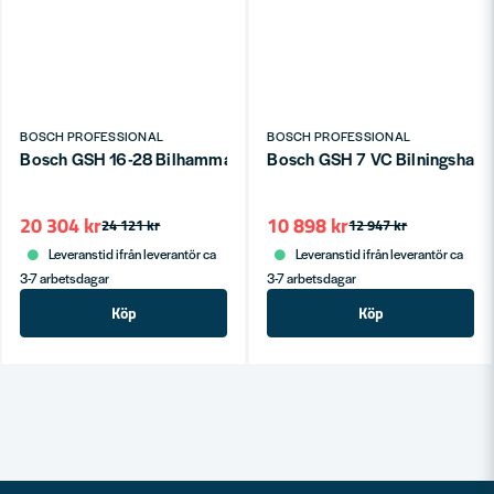
BOSCH PROFESSIONAL
BOSCH PROFESSIONAL
Bosch GSH 16-28 Bilhammare (28mm Insex)
Bosch GSH 7 VC Bilningsham
20 304 kr
10 898 kr
24 121 kr
12 947 kr
Leveranstid ifrån leverantör ca
Leveranstid ifrån leverantör ca
3-7 arbetsdagar
3-7 arbetsdagar
Köp
Köp