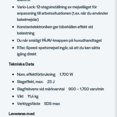
Vario-Lock: 12-stegsinställning av mejselläget för
anpassning till arbetssituationen (t.ex. när du använder
kakelmejslar)
Konstantelektroniken ger bibehållen effekt vid
belastning
Du når smidigt PÅ/AV-knappen på huvudhandtaget
RTec Speed-spetsmejsel ingår, så att du kan sätta
igång direkt
Tekniska Data
Nom. effektförbrukning 1.700 W
Slageffekt, max. 23 J
Slagfrekvens vid märkvarvtal 900 – 1.700 varv/min
Vikt 11,4 kg
Verktygsfäste SDS-max
Levereras med