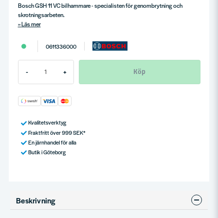
Bosch GSH 11 VC bilhammare - specialisten för genombrytning och
skrotningsarbeten.
Läs mer
0611336000
Köp
-
+
Kvalitetsverktyg
Fraktfritt över 999 SEK*
En järnhandel för alla
Butik i Göteborg
Beskrivning