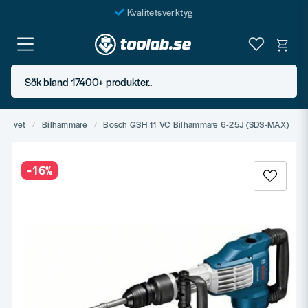
Kvalitetsverktyg
Fraktfritt över 999 SEK*
En järnhandel för alla
Sök bland 17400+ produkter..
Butik i Göteborg
ldrivet
Bilhammare
Bosch GSH 11 VC Bilhammare 6-25J (SDS-MAX)
-
16
%