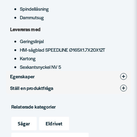
Spindellåsning
Dammutsug
Levereras med
Geringslinjal
HM-sågblad SPEEDLINE Ø165X1.7X20X12T
Kartong
Sexkantsnyckel NV 5
Egenskaper
Ställ en produktfråga
Produkttyp
Cirkelsåg
question
Fråga oss något om denna produkten...
Relaterade kategorier
Sågar
Eldrivet
name
Namn