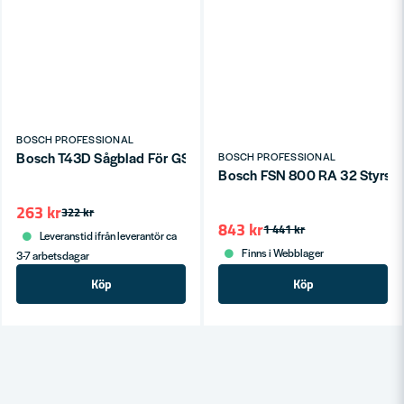
BOSCH PROFESSIONAL
Bosch T43D Sågblad För GSG 70mm (2-P)
BOSCH PROFESSIONAL
Bosch FSN 800 RA 32 Styrsk
263 kr
322 kr
843 kr
1 441 kr
Leveranstid ifrån leverantör ca
Finns i Webblager
3-7 arbetsdagar
Köp
Köp