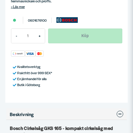
hemmasnickare och proffs.
Läs mer
0601676100
Köp
-
+
Kvalitetsverktyg
Fraktfritt över 999 SEK*
En järnhandel för alla
Butik i Göteborg
Beskrivning
Bosch Cirkelsåg GKS 165 - kompakt cirkelsåg med