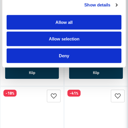
Show details
Allow all
BOSCH PROFESSIONAL
Bosch GSG 300 Skumplastså
BOSCH PROFESSIONAL
Bosch T43A Sågblad För GSG 130mm (2-P)
Allow selection
9 357 kr
11 116 kr
386 kr
473 kr
Deny
Leveranstid ifrån leverantör ca
Finns i Webblager
3-7 arbetsdagar
Köp
Köp
-18%
-41%