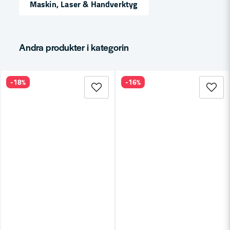
Maskin, Laser & Handverktyg
email
Mejladress
Andra produkter i kategorin
-18%
-16%
Ja, ni får publicera min fråga
Skicka fråga