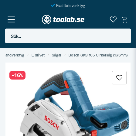
Kvalitetsverktyg
Fraktfritt över 999 SEK*
En järnhandel för alla
Sök...
Butik i Göteborg
 & Handverktyg
Eldrivet
Sågar
Bosch GKS 165 Cirkelsåg (165mm)
-
16
%