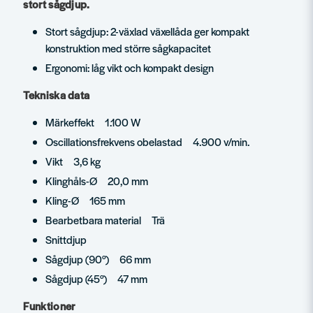
stort sågdjup.
Stort sågdjup: 2-växlad växellåda ger kompakt
konstruktion med större sågkapacitet
Ergonomi: låg vikt och kompakt design
Tekniska data
Märkeffekt 1.100 W
Oscillationsfrekvens obelastad 4.900 v/min.
Vikt 3,6 kg
Klinghåls-Ø 20,0 mm
Kling-Ø 165 mm
Bearbetbara material Trä
Snittdjup
Sågdjup (90°) 66 mm
Sågdjup (45°) 47 mm
Funktioner