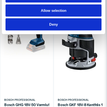
Allow selection
Deny
BOSCH PROFESSIONAL
BOSCH PROFESSIONAL
Bosch GHG 18V-50 Varmluftspistol 18V 300/500C (utan batter
Bosch GKF 18V-8 K