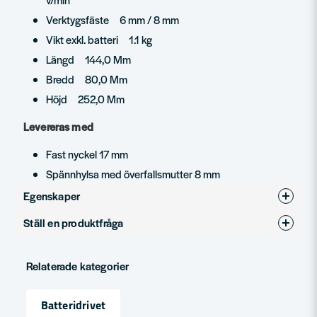
Verktygsfäste 6 mm / 8 mm
Vikt exkl. batteri 1.1 kg
Längd 144,0 Mm
Bredd 80,0 Mm
Höjd 252,0 Mm
Levereras med
Fast nyckel 17 mm
Spännhylsa med överfallsmutter 8 mm
Egenskaper
Ställ en produktfråga
Varumärke
Bosch Professional
question
Produkttyp
fräs
Fråga oss något om denna produkten...
Relaterade kategorier
Spänning
12V
Batteridrivet