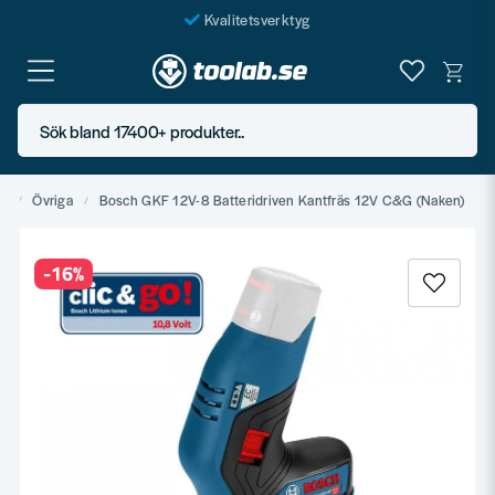
Kvalitetsverktyg
Fraktfritt över 999 SEK*
En järnhandel för alla
Sök bland 17400+ produkter..
Butik i Göteborg
et
Övriga
Bosch GKF 12V-8 Batteridriven Kantfräs 12V C&G (Naken)
-
16
%