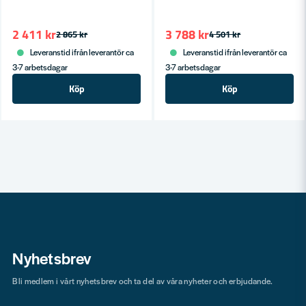
2 411 kr
3 788 kr
2 865 kr
4 501 kr
Leveranstid ifrån leverantör ca
Leveranstid ifrån leverantör ca
3-7 arbetsdagar
3-7 arbetsdagar
Köp
Köp
Nyhetsbrev
Bli medlem i vårt nyhetsbrev och ta del av våra nyheter och erbjudande.