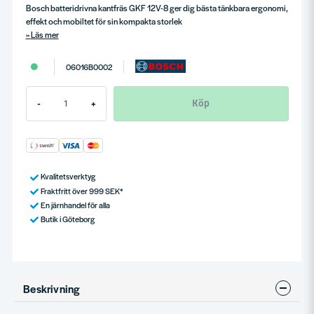
Bosch batteridrivna kantfräs GKF 12V-8 ger dig bästa tänkbara ergonomi,
effekt och mobiltet för sin kompakta storlek
Läs mer
06016B0002
Köp
-
+
Kvalitetsverktyg
Fraktfritt över 999 SEK*
En järnhandel för alla
Butik i Göteborg
Beskrivning