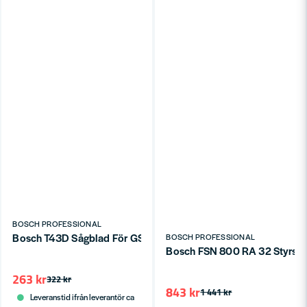
BOSCH PROFESSIONAL
Bosch T43D Sågblad För GSG 70mm (2-P)
BOSCH PROFESSIONAL
Bosch FSN 800 RA 32 Styrsk
263 kr
322 kr
843 kr
1 441 kr
Leveranstid ifrån leverantör ca