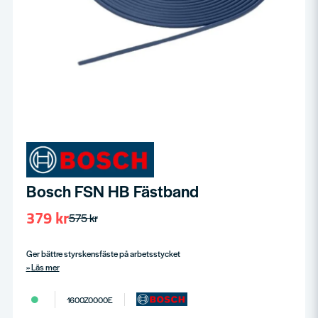
Bosch FSN HB Fästband
379 kr
575 kr
Ger bättre styrskensfäste på arbetsstycket
Läs mer
1600Z0000E