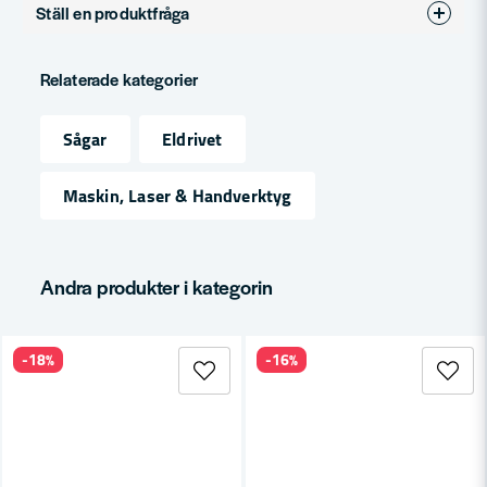
Ställ en produktfråga
Produkttyp
Tillbehör
question
Fråga oss något om denna produkten...
Relaterade kategorier
Sågar
Eldrivet
name
Namn
Maskin, Laser & Handverktyg
email
Mejladress
Andra produkter i kategorin
-18%
-16%
Ja, ni får publicera min fråga