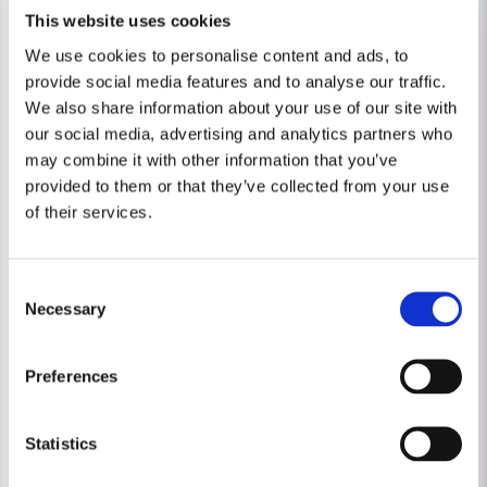
This website uses cookies
We use cookies to personalise content and ads, to
provide social media features and to analyse our traffic.
We also share information about your use of our site with
our social media, advertising and analytics partners who
may combine it with other information that you’ve
provided to them or that they’ve collected from your use
of their services.
Consent
BOSCH PROFESSIONAL
Bosch GSG 300 Skumplastså
Necessary
BOSCH PROFESSIONAL
Selection
Bosch T43A Sågblad För GSG 130mm (2-P)
9 357 kr
11 116 kr
Preferences
386 kr
473 kr
Leveranstid ifrån leverantör ca
Finns i Webblager
3-7 arbetsdagar
Statistics
Köp
Köp