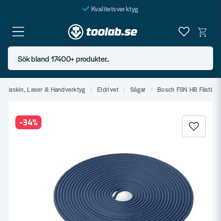
Kvalitetsverktyg
Fraktfritt över 999 SEK*
En järnhandel för alla
Sök bland 17400+ produkter..
Butik i Göteborg
Maskin, Laser & Handverktyg
Eldrivet
Sågar
Bosch FSN HB Fästba
-
34
%