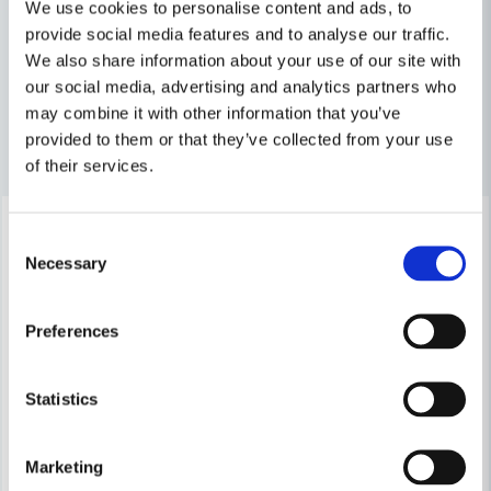
We use cookies to personalise content and ads, to
provide social media features and to analyse our traffic.
PROdeals Tillbehör
We also share information about your use of our site with
email
Mejladress
our social media, advertising and analytics partners who
may combine it with other information that you’ve
provided to them or that they’ve collected from your use
Andra produkter i kategorin
of their services.
Ja, ni får publicera min fråga
-29%
-34%
Consent
Necessary
Selection
Preferences
Skicka fråga
Statistics
Marketing