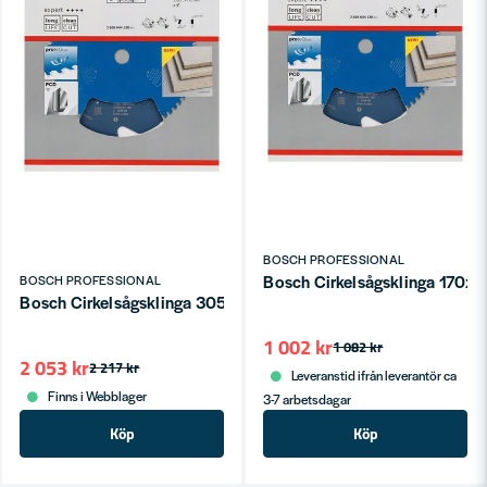
BOSCH PROFESSIONAL
Bosch Cirkelsågsklinga 17
BOSCH PROFESSIONAL
Bosch Cirkelsågsklinga 305x30x2,2mm 8T EXPERT FOR FIB
1 002 kr
1 082 kr
2 053 kr
2 217 kr
Leveranstid ifrån leverantör ca
Finns i Webblager
3-7 arbetsdagar
Köp
Köp