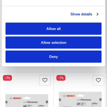
Show details
BOSCH PROFESSIONAL
BOSCH PROFESSIONAL
Allow all
Bosch Cirkelsågsklinga 165x20x2,2mm 4T EXPERT FOR FIB
Bosch Cirkelsågsklinga 14
Allow selection
750 kr
604 kr
1 052 kr
914 kr
Finns i Webblager
Finns i Webblager
Deny
Köp
Köp
-7%
-7%