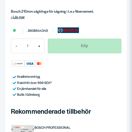
Bosch 210mm sågklinga för sågning i t.e.x fibercement.
Läs mer
2608644345
Köp
-
+
Kvalitetsverktyg
Fraktfritt över 999 SEK*
En järnhandel för alla
Butik i Göteborg
Rekommenderade tillbehör
BOSCH PROFESSIONAL