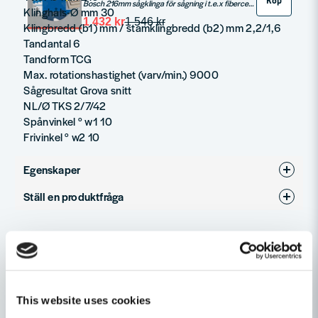
Köp
Bosch 216mm sågklinga för sågning i t.e.x fibercement.
Klinghåls-Ø mm 30
1 432 kr
1 546 kr
Klingbredd (b1) mm / stamklingbredd (b2) mm 2,2/1,6
Tandantal 6
Tandform TCG
Max. rotationshastighet (varv/min.) 9000
Sågresultat Grova snitt
NL/Ø TKS 2/7/42
Spånvinkel ° w1 10
Frivinkel ° w2 10
Egenskaper
Ställ en produktfråga
Produkttyp
Sågklinga
question
Klinghålsdiameter
30mm
Fråga oss något om denna produkten...
Relaterade kategorier
Diameter (mm)
210
Cirkelsågsklingor
Såga & Hyvla
This website uses cookies
name
Namn
Tillbehör & Förbrukning