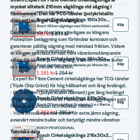
mycket slitstark 210mm sågklinga vid sågning i
BOSCH PROFESSIONAL
fibercement. Den har PCD-tänder (polykristallin
Bosch Cirkelsågsklinga 190x30x2,2mm 4T EXPERT FOR FIBER CEMENT
diamant) som ger lång livslängd.
Köp
Bosch 190mm sågklinga med 30mm centrumhål för sågning i material såsom t.e.x fibercement.
Dess prestanda förstärks ytterligare av klingans
890 kr
1 277 kr
Proteqtion-beläggning som förhindrar korrosion och
garanterar pålitlig sågning med minskad friktion. Vidare
BOSCH PROFESSIONAL
är klingan specialutformad med vibrationsdämpande
Bosch Cirkelsågsklinga 184x30x2,2mm 4T EXPERT FOR FIBER CEMENT
slitsar för särskilt jämn sågning, avsevärt mindre buller
Köp
Bosch sågklinga med en diameter på 184mm för sågning i fibercement
och betydligt mindre vibration.
1 161 kr
1 254 kr
- Expert for Fibre Cement cirkelsågklinga har TCG-tänder
(Triple Chip Grind) för hög hållbarhet och lång livslängd.
BOSCH PROFESSIONAL
- PCD-tänder (polykristallin diamant) ger lång livslängd
Bosch Cirkelsågsklinga 210x30x2,2mm 6T EXPERT FOR FIBER CEMENT
- Prestandan förstärks av Proteqtion-beläggningen som
Köp
Bosch 210mm sågklinga för sågning i t.e.x fibercement.
förhindrar korrosion och minskar friktion
- Vibrationsdämpande slitsar för extra jämn sågning,
1 202 kr
1 300 kr
avsevärt mindre buller och betydligt mindre vibration
BOSCH PROFESSIONAL
Tekniska data
Bosch Cirkelsågsklinga 216x30x2,2mm 6T EXPERT FOR FIBER CEMENT
Ytter-Ø mm 210