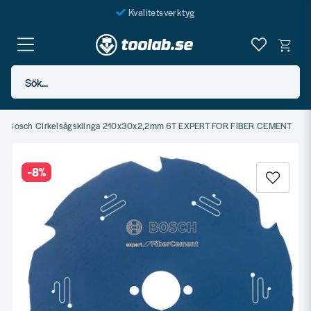
Kvalitetsverktyg
Fraktfritt över 999 SEK*
En järnhandel för alla
Sök...
Butik i Göteborg
Bosch Cirkelsågsklinga 210x30x2,2mm 6T EXPERT FOR FIBER CEMENT
-
8
%