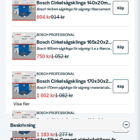
Bosch Cirkelsågsklinga 140x20mm 4T EXPERT FOR FIBER CEMENT
Köp
Bosch 140mm sågklinga för sågning i fibercement.
604 kr
914 kr
BOSCH PROFESSIONAL
Bosch Cirkelsågsklinga 165x20x2,2mm 4T EXPERT FOR FIBER CEMENT
Köp
Bosch 165mm sågklinga för sågning i t.e.x fibercement.
750 kr
1 052 kr
BOSCH PROFESSIONAL
Bosch Cirkelsågsklinga 170x30x2,2mm 4T EXPERT FOR FIBER CEMENT
Köp
Bosch 170mm sågklinga för sågning i material såsom fibercement.
1 002 kr
1 082 kr
Visa fler
BOSCH PROFESSIONAL
Bosch Cirkelsågsklinga 190x20x2,2mm 4T EXPERT FOR FIBER CEMENT
Beskrivning
Köp
Bosch 190mm sågklinga med 20mm centrumhål för att såga i t.e.x fibercement.
1 183 kr
1 277 kr
Bosch Expert for Fibre Cement cirkelsågklinga är