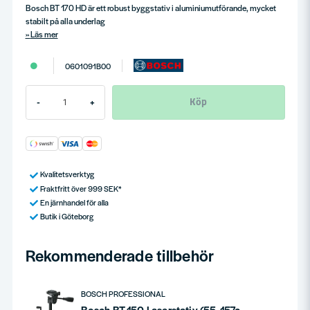
Bosch BT 170 HD är ett robust byggstativ i aluminiumutförande, mycket
stabilt på alla underlag
Läs mer
0601091B00
Köp
-
+
Kvalitetsverktyg
Fraktfritt över 999 SEK*
En järnhandel för alla
Butik i Göteborg
Rekommenderade tillbehör
BOSCH PROFESSIONAL
Bosch BT 150 Laserstativ (55-157cm)