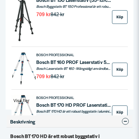
Bosch Byggstativ BT 150 Professional är ett robust och mångsidigt stativ, perfekt för linje- och punktlaser. Tillverkat i aluminium, erbjuder det stabilitet på alla underlag med en justerbar arbetshöjd från 55 till 157 cm. Dess lätta vikt gör det enkelt att transportera.
709 kr
842 kr
Köp
BOSCH PROFESSIONAL
Bosch BT 160 PROF Laserstativ 5/8" (97-160cm)
Bosch Laserstativ BT 160 - Mångsidigt användbart aluminiumstativ med en arbetshöjd på 97-160cm.
Köp
709 kr
842 kr
BOSCH PROFESSIONAL
Visa fler
Bosch BT 170 HD PROF Laserstativ 5/8" 107-165cm
Bosch BT 170 HD är ett robust byggstativ i aluminiumutförande, mycket stabilt på alla underlag
Köp
1 060 kr
1 259 kr
Beskrivning
Bosch BT 170 HD är ett robust byggstativ i