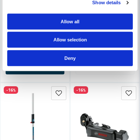
Show details
BOSCH PROFESSIONAL
Allow all
Bosch BT 350 Teleskopstång för
BOSCH PROFESSIONAL
Bosch BT 150 Laserstativ (55-157cm)
Allow selection
1 956 kr
2 323 kr
709 kr
842 kr
Leveranstid ifrån leverantör ca
Finns i Webblager
3-7 arbetsdagar
Deny
Köp
Bevaka
-16%
-16%