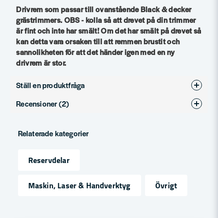
Drivrem som passar till ovanstående Black & decker
grästrimmers. OBS - kolla så att drevet på din trimmer
är fint och inte har smält! Om det har smält på drevet så
kan detta vara orsaken till att remmen brustit och
sannolikheten för att det händer igen med en ny
drivrem är stor.
Ställ en produktfråga
Recensioner (2)
question
Fråga oss något om denna produkten...
Artur
Relaterade kategorier
för 1 vecka sedan
name
Anonym
Reservdelar
Namn
för 1 år sedan
Maskin, Laser & Handverktyg
Övrigt
email
Mejladress