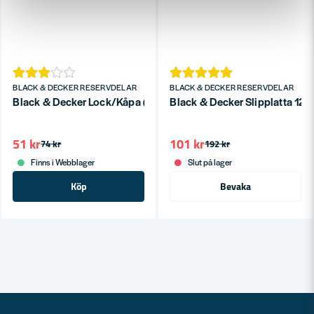
BLACK & DECKER RESERVDELAR
BLACK & DECKER RESERVDELAR
Black & Decker Lock/Kåpa (GL315,GL350,GL651,GL652,GL6
Black & Decker Slipplatta 12
51 kr
101 kr
74 kr
192 kr
Finns i Webblager
Slut på lager
Köp
Bevaka