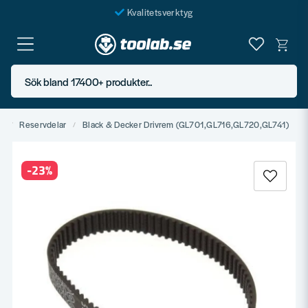
Kvalitetsverktyg
Fraktfritt över 999 SEK*
En järnhandel för alla
Sök bland 17400+ produkter..
Butik i Göteborg
t
Reservdelar
Black & Decker Drivrem (GL701,GL716,GL720,GL741)
-
23
%