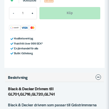
90552006
Köp
-
+
Kvalitetsverktyg
Fraktfritt över 999 SEK*
En järnhandel för alla
Butik i Göteborg
Beskrivning
Black & Decker Drivrem till
GL701,GL716,GL720,GL741
Black & Decker drivrem som passar till Grästrimmrarna