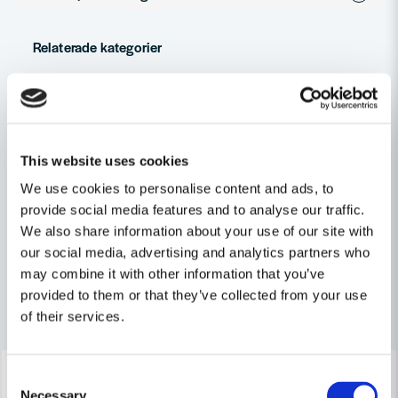
question
Fråga oss något om denna produkten...
Relaterade kategorier
Hudrengöring
Hand- och hudvård
name
Namn
Kemteknik
Hygien
This website uses cookies
Personligt Skydd & Kläder
We use cookies to personalise content and ads, to
email
Mejladress
provide social media features and to analyse our traffic.
Byggtillbehör
We also share information about your use of our site with
our social media, advertising and analytics partners who
may combine it with other information that you’ve
Ja, ni får publicera min fråga
provided to them or that they’ve collected from your use
Andra produkter i kategorin
of their services.
-43%
-41%
Consent
Necessary