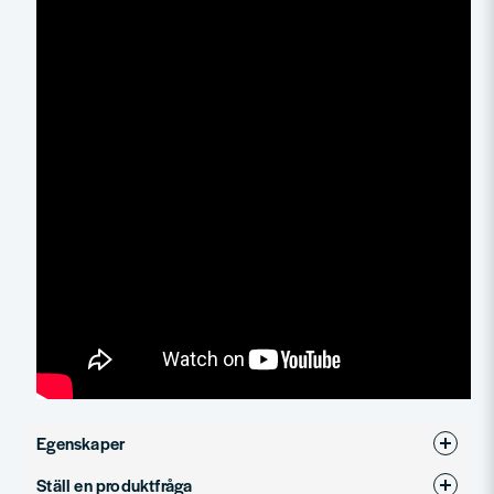
Egenskaper
Ställ en produktfråga
Produkttyp
Tillbehör