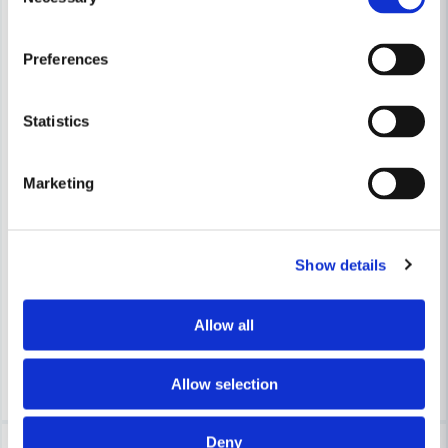
Selection
Skicka fråga
Preferences
Statistics
Marketing
BIG WIPES
BIG WIPES
Big Wipes Heavy Duty Rengöringsdukar 80st Rött lock
Big Wipes Multi-Surface Rengö
Show details
211,5 kr
369 kr
371,88 kr
630 kr
Allow all
Finns i Webblager
Finns i Webblager
Köp
Köp
Allow selection
Deny
-26%
-22%