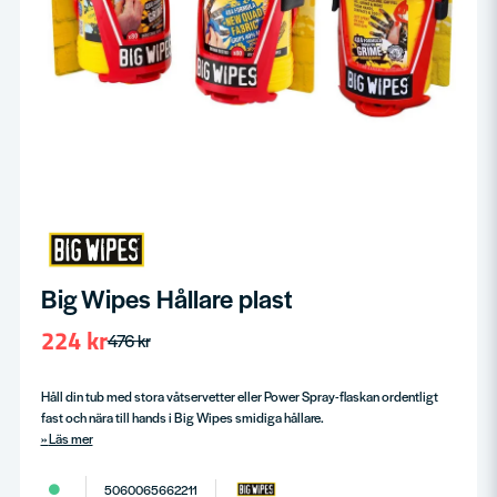
Big Wipes Hållare plast
224 kr
476 kr
Håll din tub med stora våtservetter eller Power Spray-flaskan ordentligt
fast och nära till hands i Big Wipes smidiga hållare.
Läs mer
5060065662211