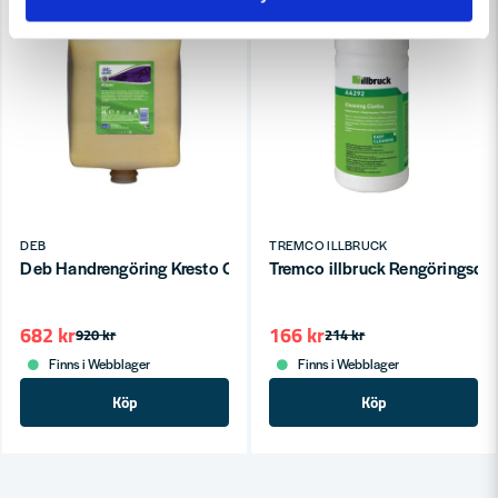
DEB
TREMCO ILLBRUCK
Deb Handrengöring Kresto Citrus 4L
Tremco illbruck Rengöringsd
682 kr
166 kr
920 kr
214 kr
Finns i Webblager
Finns i Webblager
Köp
Köp