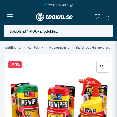
Kvalitetsverktyg
Fraktfritt över 999 SEK*
En järnhandel för alla
Sök bland 17400+ produkter..
Butik i Göteborg
Byggtillbehör
Kemteknik
Hudrengöring
Big Wipes Hållare plast
-
53
%