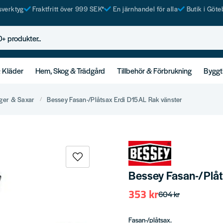
tsverktyg
Fraktfritt över 999 SEK*
En järnhandel för alla
Butik i Göte
rodukter..
& Kläder
Hem, Skog & Trädgård
Tillbehör & Förbrukning
Byggt
ger & Saxar
Bessey Fasan-/Plåtsax Erdi D15AL Rak vänster
Bessey Fasan-/Plåt
353 kr
604 kr
Fasan-/plåtsax.