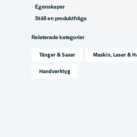
Egenskaper
Ställ en produktfråga
Produkttyp
Plåtslagartänger
question
Fråga oss något om denna produkten...
Relaterade kategorier
Tänger & Saxar
Maskin, Laser & 
name
email
Namn
Mejlad
Handverktyg
Ja, ni får publicera min fråga