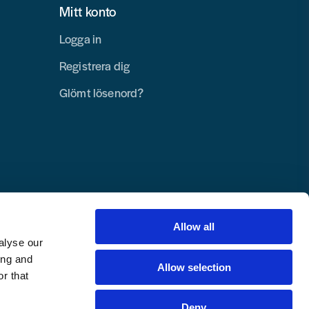
Mitt konto
Logga in
Registrera dig
Glömt lösenord?
Allow all
alyse our
ing and
Allow selection
r that
Deny