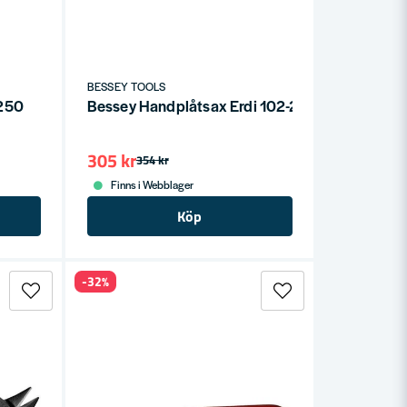
BESSEY TOOLS
-250
Bessey Handplåtsax Erdi 102-250
305 kr
354 kr
Finns i Webblager
Köp
-32%