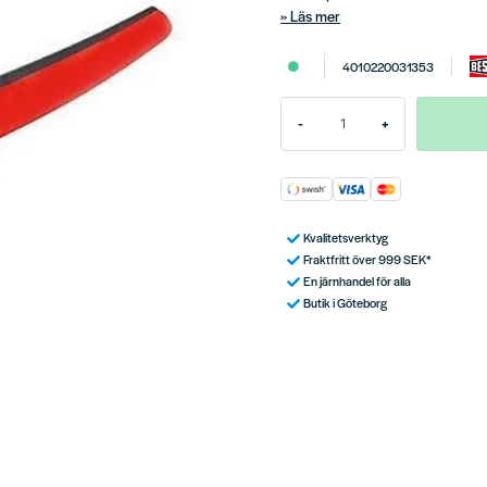
Läs mer
4010220031353
-
+
Kvalitetsverktyg
Fraktfritt över 999 SEK*
En järnhandel för alla
Butik i Göteborg