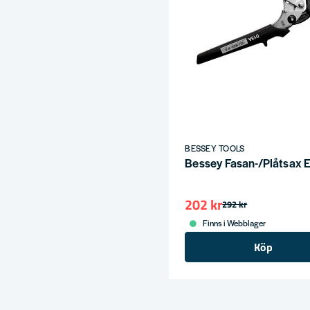
BESSEY TOOLS
Bessey Fasan-/Plåtsax 
202 kr
292 kr
Finns i Webblager
Köp