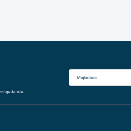
Mejladress
h erbjudande.