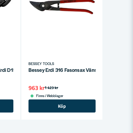
BESSEY TOOLS
Erdi D15A Rak högerklippande
Bessey Erdi 316 Fasonsax Vänster för rostfrit
963 kr
1 423 kr
Finns i Webblager
Köp