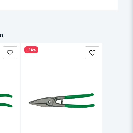
in
-14%