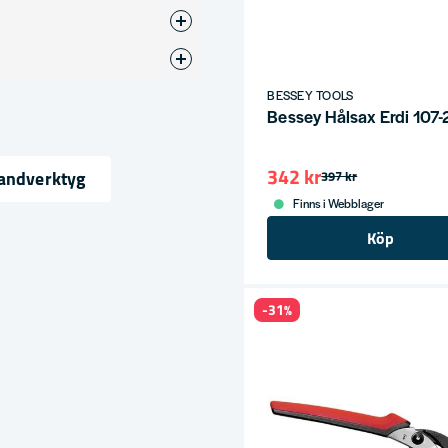
BESSEY TOOLS
Bessey Hålsax Erdi 107
342 kr
Handverktyg
397 kr
Finns i Webblager
ress
Köp
-31%