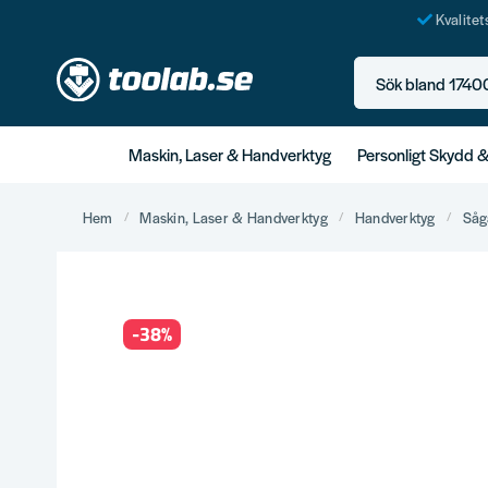
Kvalite
Sök bland 17400+ p
Maskin, Laser & Handverktyg
Personligt Skydd 
Hem
Maskin, Laser & Handverktyg
Handverktyg
Såga
-
38
%