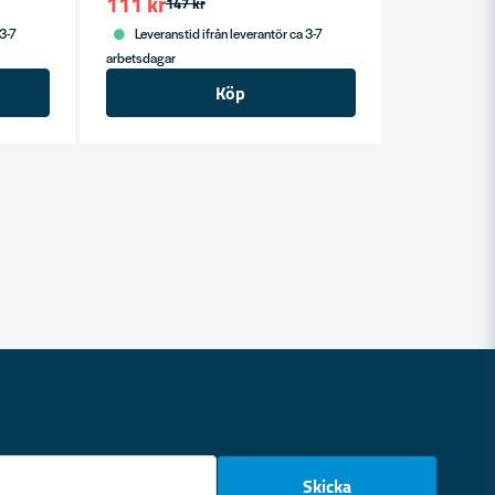
111 kr
147 kr
 3-7
Leveranstid ifrån leverantör ca 3-7
arbetsdagar
Köp
email
Skicka