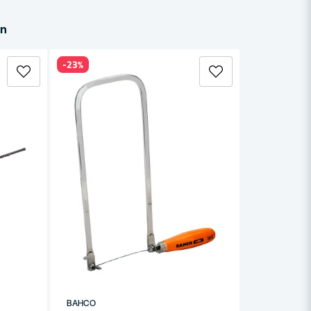
in
-23%
BAHCO