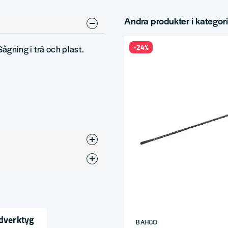
Andra produkter i kategor
-24%
 Sågning i trä och plast.
övsåg
dverktyg
BAHCO