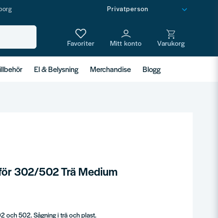
borg
illbehör
El & Belysning
Merchandise
Blogg
för 302/502 Trä Medium
 och 502. Sågning i trä och plast.