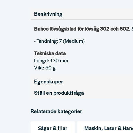
Beskrivning
Bahco lövsågsblad för lövsåg 302 och 502
.
- Tandning: 7 (Medium)
Tekniska data
Längd: 130 mm
Vikt: 50 g
Egenskaper
Ställ en produktfråga
Produkttyp
L
question
Fråga oss något om denna produkten...
Relaterade kategorier
Sågar & filar
Maskin, Laser & Han