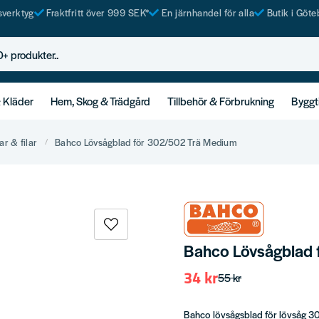
tsverktyg
Fraktfritt över 999 SEK*
En järnhandel för alla
Butik i Göte
rodukter..
& Kläder
Hem, Skog & Trädgård
Tillbehör & Förbrukning
Byggt
r & filar
Bahco Lövsågblad för 302/502 Trä Medium
Bahco Lövsågblad 
34 kr
55 kr
Bahco lövsågsblad för lövsåg 302