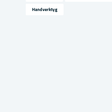
name
email
Namn
Mejlad
Handverktyg
Ja, ni får publicera min fråga
Skicka fråga