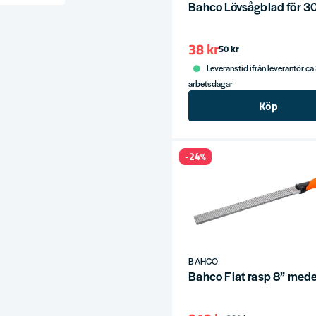
Bahco Lövsågblad för 3
ress
38 kr
50 kr
Leveranstid ifrån leverantör ca
arbetsdagar
Köp
-24%
BAHCO
Bahco Flat rasp 8” mede