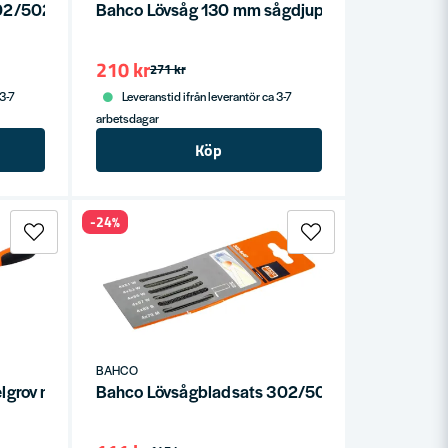
02/502 Trä Fin
Bahco Lövsåg 130 mm sågdjup 300 mm
210 kr
271 kr
 3-7
Leveranstid ifrån leverantör ca 3-7
arbetsdagar
Köp
-24%
BAHCO
lgrov med Ergo skaft
Bahco Lövsågbladsats 302/502 24 delar