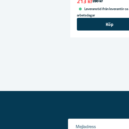
213 kr
280 kr
Leveranstid ifrån leverantör ca
arbetsdagar
Köp
Mejladress