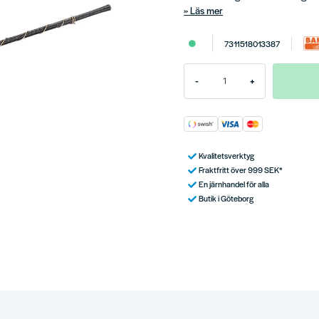
Läs mer
7311518013387
-
+
Kvalitetsverktyg
Fraktfritt över 999 SEK*
En järnhandel för alla
Butik i Göteborg