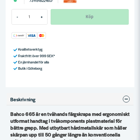
7311518221607
Köp
-
+
Kvalitetsverktyg
Fraktfritt över 999 SEK*
En järnhandel för alla
Butik i Göteborg
Beskrivning
Bahco 665 är en tvåhands färgskrapa med ergonomiskt
utformat handtag i tvåkomponents plastmaterial för
bättre grepp. Med utbytbart hårdmetallskär som håller
skärpan upp till 50 gånger längre än konventionella