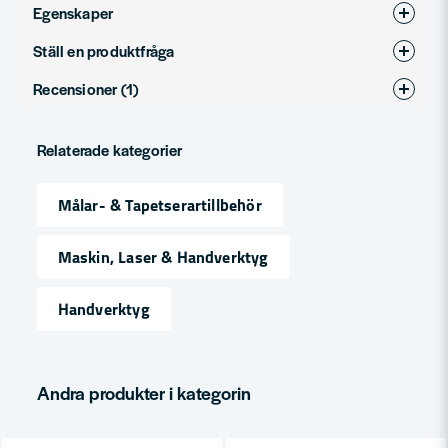
Egenskaper
Ställ en produktfråga
Produkttyp
Färgskrapa
Recensioner (1)
question
Fråga oss något om denna produkten...
Jan
Relaterade kategorier
för 1 månad sedan
Bra skrapa.
name
Målar- & Tapetserartillbehör
Namn
Maskin, Laser & Handverktyg
email
Mejladress
Handverktyg
Ja, ni får publicera min fråga
Andra produkter i kategorin