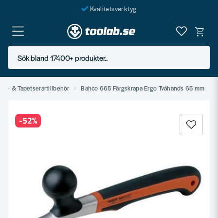
Kvalitetsverktyg
Fraktfritt över 999 SEK*
En järnhandel för alla
Sök bland 17400+ produkter..
Butik i Göteborg
lar- & Tapetserartillbehör
Bahco 665 Färgskrapa Ergo Tvåhands 65 mm
-
52
%