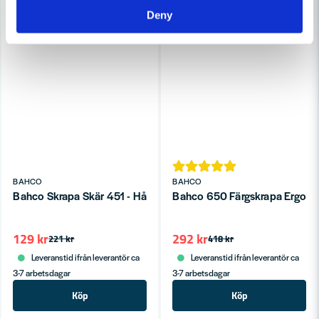
Deny
BAHCO
BAHCO
Bahco Skrapa Skär 451 - Hårdmetall, 65 mm för 665 och 650
Bahco 650 Färgskrapa Ergo 
129 kr
292 kr
221 kr
418 kr
Leveranstid ifrån leverantör ca
Leveranstid ifrån leverantör ca
3-7 arbetsdagar
3-7 arbetsdagar
Köp
Köp