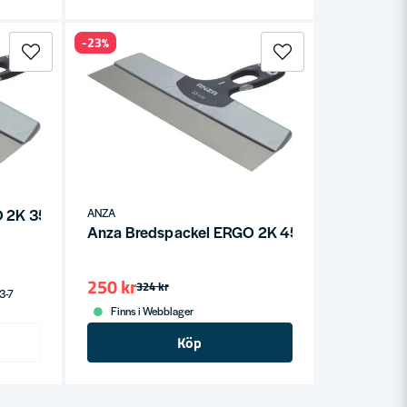
-23%
GO 2K 350mm
ANZA
Anza Bredspackel ERGO 2K 450mm
250 kr
324 kr
 3-7
Finns i Webblager
Köp