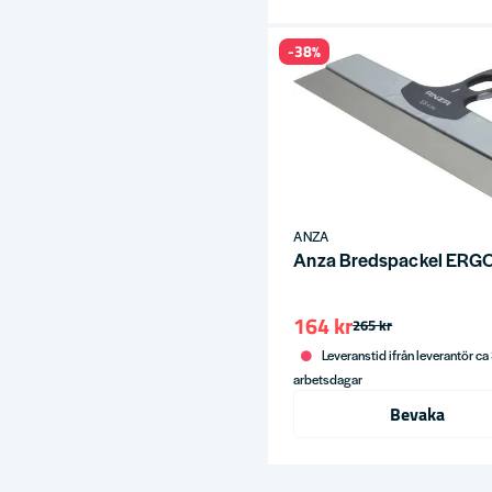
-38%
ANZA
Anza Bredspackel ER
164 kr
265 kr
Leveranstid ifrån leverantör ca
arbetsdagar
Bevaka