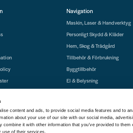
on
Navigation
Maskin, Laser & Handverktyg
ss
Personligt Skydd & Kläder
Hem, Skog & Trädgård
mation
Tillbehör & Förbrukning
olicy
Byggtillbehör
ster
El & Belysning
Merchandise
s
Blogg
ise content and ads, to provide social media features and to an
rmation about your use of our site with our social media, advertis
 combine it with other information that you’ve provided to them o
 use of their services.