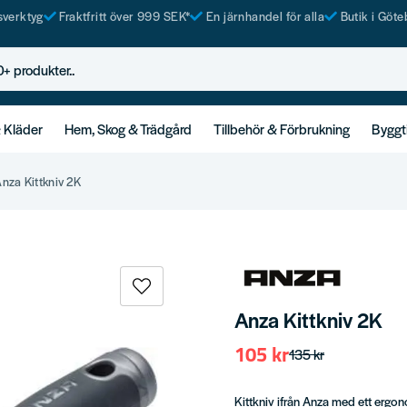
tsverktyg
Fraktfritt över 999 SEK*
En järnhandel för alla
Butik i Göte
rodukter..
& Kläder
Hem, Skog & Trädgård
Tillbehör & Förbrukning
Byggt
nza Kittkniv 2K
Anza Kittkniv 2K
105 kr
135 kr
Kittkniv ifrån Anza med ett ergo