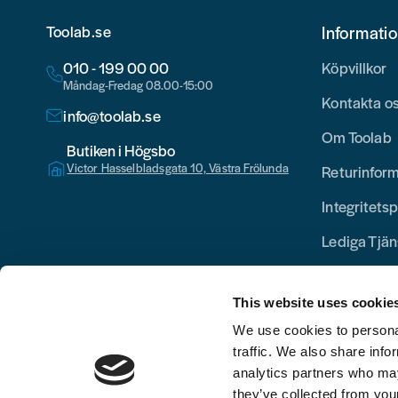
Toolab.se
Informati
010 - 199 00 00
Köpvillkor
Måndag-Fredag 08.00-15:00
Kontakta o
info@toolab.se
Om Toolab
Butiken i Högsbo
Victor Hasselbladsgata 10, Västra Frölunda
Returinfor
Integritetsp
Lediga Tjän
This website uses cookie
We use cookies to personal
traffic. We also share info
analytics partners who may
they’ve collected from your