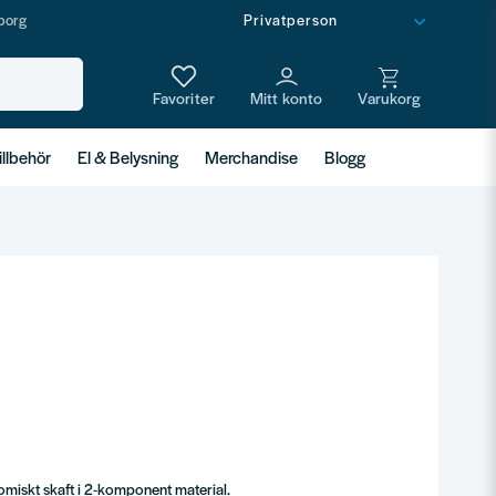
borg
illbehör
El & Belysning
Merchandise
Blogg
nomiskt skaft i 2-komponent material.