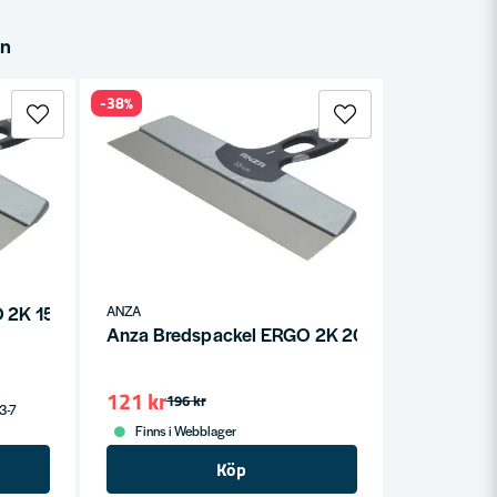
in
-38%
O 2K 150mm
ANZA
Anza Bredspackel ERGO 2K 200mm
121 kr
196 kr
 3-7
Finns i Webblager
Köp