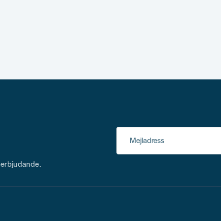
Mejladress
h erbjudande.