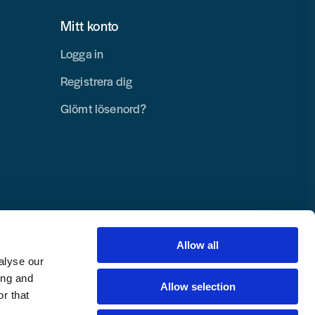
Mitt konto
Logga in
Registrera dig
Glömt lösenord?
Allow all
alyse our
ing and
Allow selection
r that