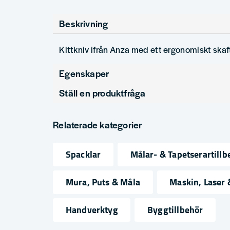
Beskrivning
Kittkniv ifrån Anza med ett ergonomiskt skaf
Egenskaper
Ställ en produktfråga
Produkttyp
question
Fråga oss något om denna produkten...
Relaterade kategorier
Spacklar
Målar- & Tapetserartillb
name
email
Namn
Mejlad
Mura, Puts & Måla
Maskin, Laser
Handverktyg
Byggtillbehör
Ja, ni får publicera min fråga