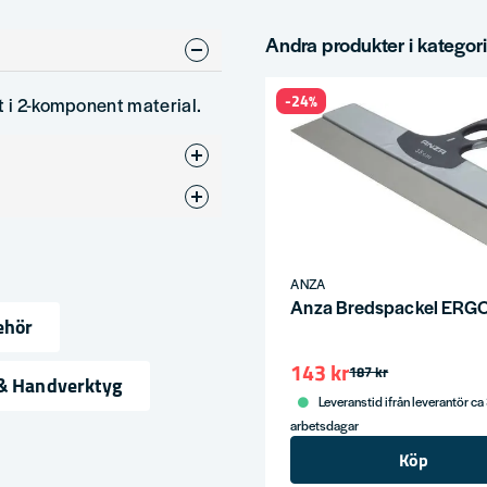
Andra produkter i kategor
-24%
t i 2-komponent material.
Övrigt
ANZA
Anza Bredspackel ERG
ehör
143 kr
ress
187 kr
 & Handverktyg
Leveranstid ifrån leverantör ca
arbetsdagar
Köp