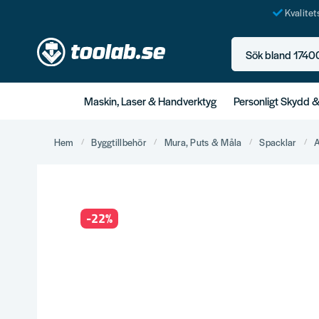
Kvalite
Sök bland 17400+ p
Maskin, Laser & Handverktyg
Personligt Skydd 
Hem
Byggtillbehör
Mura, Puts & Måla
Spacklar
A
-
22
%