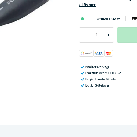
Läs mer
7311490024951
-
+
Kvalitetsverktyg
Fraktfritt över 999 SEK*
En järnhandel för alla
Butik i Göteborg