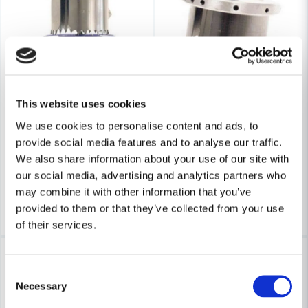
Skicka fråga
ARNE S. ANDERSSON
ARNE S. ANDERSSON
This website uses cookies
Andersson Dosfräs T-60 (64mm)
Andersson Dosfräs H-72 (72
We use cookies to personalise content and ads, to
provide social media features and to analyse our traffic.
298 kr
373 kr
386 kr
458 kr
We also share information about your use of our site with
Leveranstid ifrån leverantör ca
Leveranstid ifrån leverantör ca
our social media, advertising and analytics partners who
3-7 arbetsdagar
3-7 arbetsdagar
may combine it with other information that you’ve
Köp
Köp
provided to them or that they’ve collected from your use
of their services.
-23%
-23%
Consent
Necessary
Selection