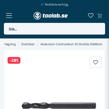
Kvalitetsverktyg
Fraktfritt över 999 SEK*
En järnhandel för alla
Sök...
Butik i Göteborg
Håltagning
Dosfräsar
Andersson Centrumborr till Dosfräs 95x8mm
-
28
%