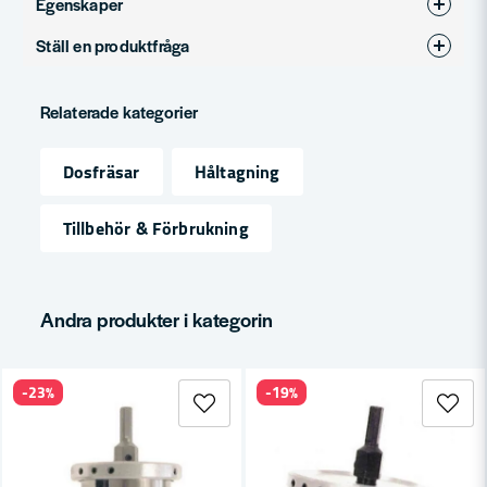
Egenskaper
Ställ en produktfråga
Produkttyp
Dosfräs
question
Fråga oss något om denna produkten...
Relaterade kategorier
Dosfräsar
Håltagning
name
Namn
Tillbehör & Förbrukning
email
Mejladress
Andra produkter i kategorin
-23%
-19%
Ja, ni får publicera min fråga