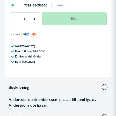
7392466056800
Köp
-
+
Kvalitetsverktyg
Fraktfritt över 999 SEK*
En järnhandel för alla
Butik i Göteborg
Beskrivning
Andersson centrumborr som passar till samtliga av
Anderssons dosfräsar.