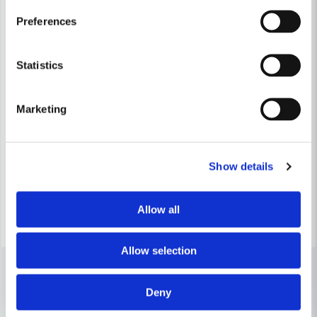
Preferences
Statistics
ARNE S. ANDERSSON
Marketing
Andersson Dosfräs T-75 (78m
ARNE S. ANDERSSON
Andersson Dosfräs T-70 (74mm)
287 kr
371 kr
Show details
287 kr
371 kr
Leveranstid ifrån leverantör ca
Finns i Webblager
2-4 arbetsdagar
Allow all
Köp
Köp
Allow selection
Deny