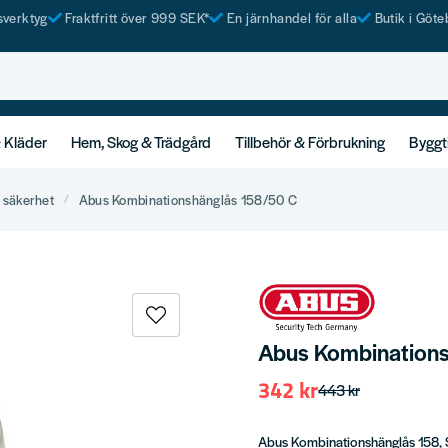
tsverktyg
Fraktfritt över 999 SEK*
En järnhandel för alla
Butik i Göte
& Kläder
Hem, Skog & Trädgård
Tillbehör & Förbrukning
Byggt
 säkerhet
Abus Kombinationshänglås 158/50 C
Abus Kombination
342 kr
443 kr
Abus Kombinationshänglås 158, S