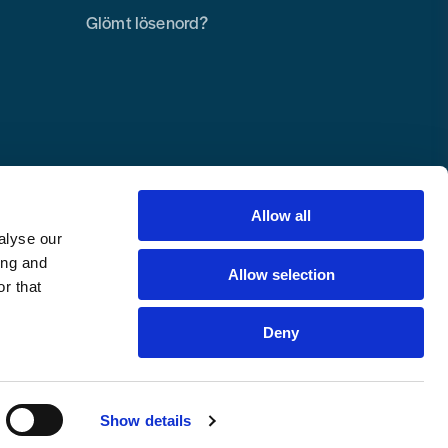
Glömt lösenord?
Allow all
alyse our
ing and
Allow selection
r that
Deny
Copyright © 2025 Toolab Verktyg AB.
Alla rättigheter reserverade.
Show details