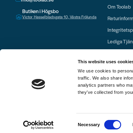
Om Toolab
Butiken i Högsbo
Victor Hasselbladsgata 10, Västra Frölunda
Returinfor
Integritetsp
Lediga Tjän
This website uses cookie
We use cookies to personal
traffic. We also share info
analytics partners who may
they’ve collected from your
Consent
Necessary
Selection