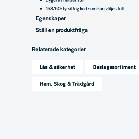
158/50: fyrsiffrig kod som kan väljas fritt
Egenskaper
Ställ en produktfråga
Produkttyp
Häng
question
Fråga oss något om denna produkten...
Relaterade kategorier
Lås & säkerhet
Beslagssortiment
name
email
Namn
Mejlad
Hem, Skog & Trädgård
Ja, ni får publicera min fråga