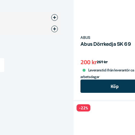
lås
ABUS
Abus Dörrkedja SK 69
200 kr
261 kr
Leveranstid ifrån leverantör ca
ress
arbetsdagar
Köp
-22%