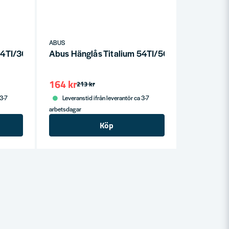
ABUS
54TI/30 SB
Abus Hänglås Titalium 54TI/50 SB
164 kr
213 kr
 3-7
Leveranstid ifrån leverantör ca 3-7
arbetsdagar
Köp