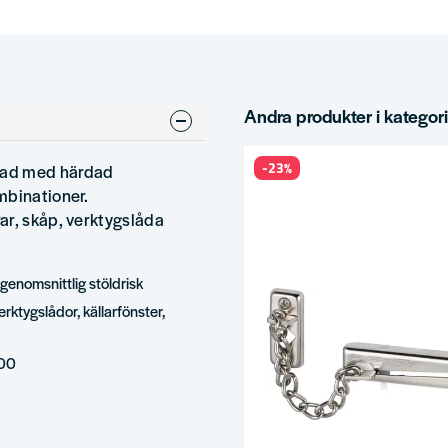
Andra produkter i kategor
-23%
rad med härdad
mbinationer.
ar, skåp, verktygslåda
genomsnittlig stöldrisk
erktygslådor, källarfönster,
300