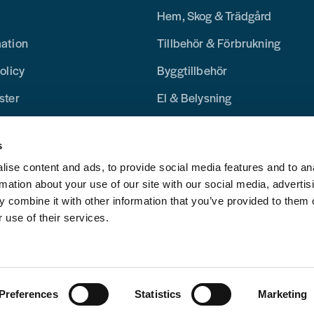
Hem, Skog & Trädgård
mation
Tillbehör & Förbrukning
olicy
Byggtillbehör
ster
El & Belysning
Merchandise
s
Blogg
ise content and ads, to provide social media features and to an
rmation about your use of our site with our social media, advertis
 combine it with other information that you’ve provided to them o
 use of their services.
Preferences
Statistics
Marketing