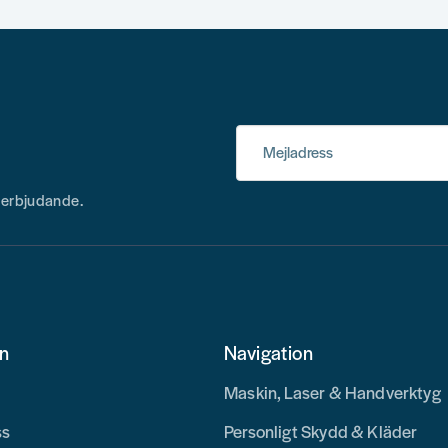
Mejladress
h erbjudande.
on
Navigation
Maskin, Laser & Handverktyg
ss
Personligt Skydd & Kläder