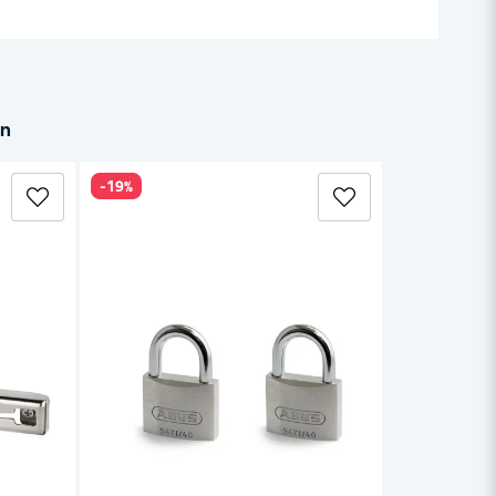
in
-19%