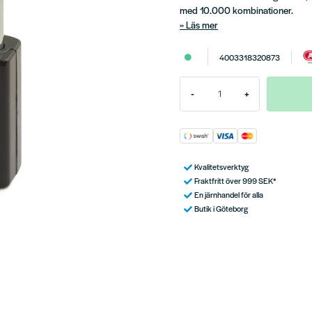
med 10.000 kombinationer.
Läs mer
4003318320873
-
+
Kvalitetsverktyg
Fraktfritt över 999 SEK*
En järnhandel för alla
Butik i Göteborg