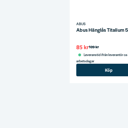
ABUS
Abus Hänglås Titalium 
85 kr
109 kr
Leveranstid ifrån leverantör ca
arbetsdagar
Köp