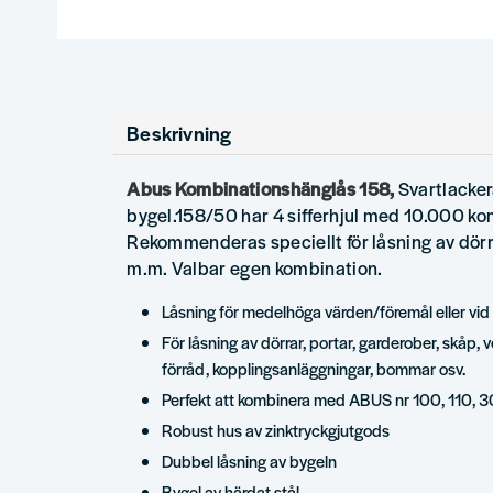
Beskrivning
Abus Kombinationshänglås 158,
Svartlacke
bygel.158/50 har 4 sifferhjul med 10.000 ko
Rekommenderas speciellt för låsning av dörr
m.m. Valbar egen kombination.
Låsning för medelhöga värden/föremål eller vid 
För låsning av dörrar, portar, garderober, skåp, v
förråd, kopplingsanläggningar, bommar osv.
Perfekt att kombinera med ABUS nr 100, 110, 
Robust hus av zinktryckgjutgods
Dubbel låsning av bygeln
Bygel av härdat stål