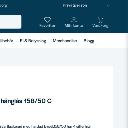
borg
illbehör
El & Belysning
Merchandise
Blogg
shänglås 158/50 C
vartlackerad med härdad bygel.158/50 har 4 sifferhjul