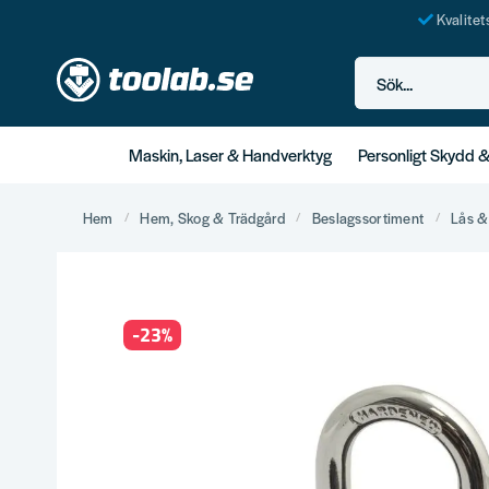
Kvalite
Sök...
Maskin, Laser & Handverktyg
Personligt Skydd 
Hem
Hem, Skog & Trädgård
Beslagssortiment
Lås &
-
23
%