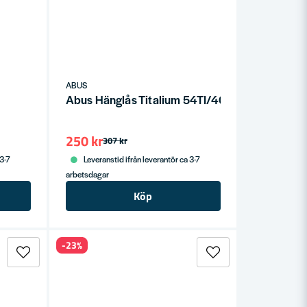
ABUS
Abus Hänglås Titalium 54TI/40 Twin SB
250 kr
307 kr
 3-7
Leveranstid ifrån leverantör ca 3-7
arbetsdagar
Köp
-23%