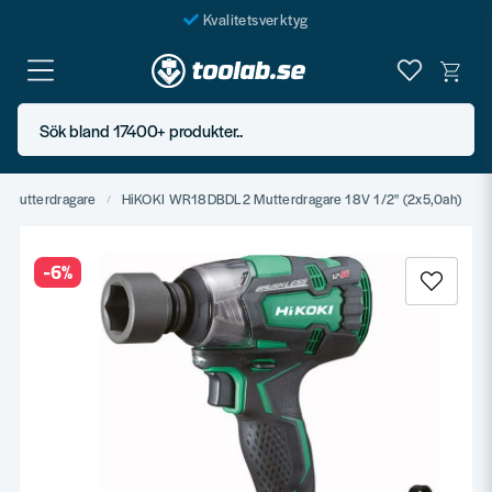
Kvalitetsverktyg
Fraktfritt över 999 SEK*
En järnhandel för alla
Sök bland 17400+ produkter..
Butik i Göteborg
Mutterdragare
HiKOKI WR18DBDL2 Mutterdragare 18V 1/2" (2x5,0ah)
-
6
%