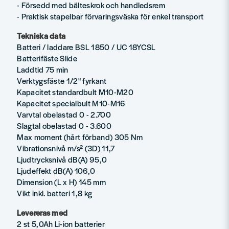
- Försedd med bälteskrok och handledsrem
- Praktisk stapelbar förvaringsväska för enkel transport
Tekniska data
Batteri / laddare BSL 1850 / UC 18YCSL
Batterifäste Slide
Laddtid 75 min
Verktygsfäste 1/2" fyrkant
Kapacitet standardbult M10-M20
Kapacitet specialbult M10-M16
Varvtal obelastad 0 - 2.700
Slagtal obelastad 0 - 3.600
Max moment (hårt förband) 305 Nm
Vibrationsnivå m/s² (3D) 11,7
Ljudtrycksnivå dB(A) 95,0
Ljudeffekt dB(A) 106,0
Dimension (L x H) 145 mm
Vikt inkl. batteri 1,8 kg
Levereras med
2 st 5,0Ah Li-ion batterier