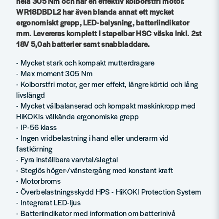
hela 305 Nm och har en effektiv kolborstfri motor.
WR18DBDL2 har även blanda annat ett mycket
ergonomiskt grepp, LED-belysning, batteriindikator
mm. Levereras komplett i stapelbar HSC väska inkl. 2st
18V 5,0ah batterier samt snabbladdare.
- Mycket stark och kompakt mutterdragare
- Max moment 305 Nm
- Kolborstfri motor, ger mer effekt, längre körtid och lång
livslängd
- Mycket välbalanserad och kompakt maskinkropp med
HiKOKIs välkända ergonomiska grepp
- IP-56 klass
- Ingen vridbelastning i hand eller underarm vid
fastkörning
- Fyra inställbara varvtal/slagtal
- Steglös höger-/vänstergång med konstant kraft
- Motorbroms
- Överbelastningsskydd HPS - HiKOKI Protection System
- Integrerat LED-ljus
- Batteriindikator med information om batterinivå