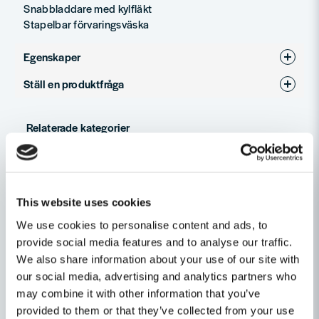
Snabbladdare med kylfläkt
Stapelbar förvaringsväska
Egenskaper
Ställ en produktfråga
Varumärke
HiKOKI
question
Produkttyp
Mutterdragare
Fråga oss något om denna produkten...
Relaterade kategorier
Spänning
18V
Batteridrivet
name
Namn
Maskin, Laser & Handverktyg
This website uses cookies
We use cookies to personalise content and ads, to
Mutterdragare
provide social media features and to analyse our traffic.
email
Mejladress
We also share information about your use of our site with
our social media, advertising and analytics partners who
may combine it with other information that you’ve
Andra produkter i kategorin
provided to them or that they’ve collected from your use