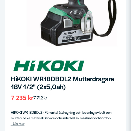
HiKOKI WR18DBDL2 Mutterdragare
18V 1/2" (2x5,0ah)
7 235 kr
7 712 kr
HiKOKI WR18DBDL2 - För enkel åtdragning och lossning av bult och
mutter i olika material Service och underhåll av maskiner och fordon
Läs mer