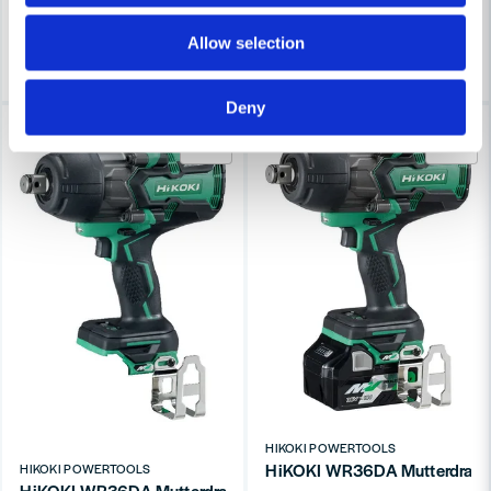
Finns i Webblager
3-7 arbetsdagar
Allow selection
Köp
Köp
Deny
-19%
-13%
HIKOKI POWERTOOLS
HiKOKI WR36DA Mutterdragar
HIKOKI POWERTOOLS
HiKOKI WR36DA Mutterdragare 3/4" 36V (Utan batterier)