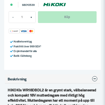
68010539
Köp
-
+
Kvalitetsverktyg
Fraktfritt över 999 SEK*
En järnhandel för alla
Butik i Göteborg
Beskrivning
HiKOKIs WR18DBDL2 är en grymt stark, välbalanserad
och kompakt 18V mutterdragare med riktigt hög
effektivitet. Mutterdragaren har ett moment på upp till