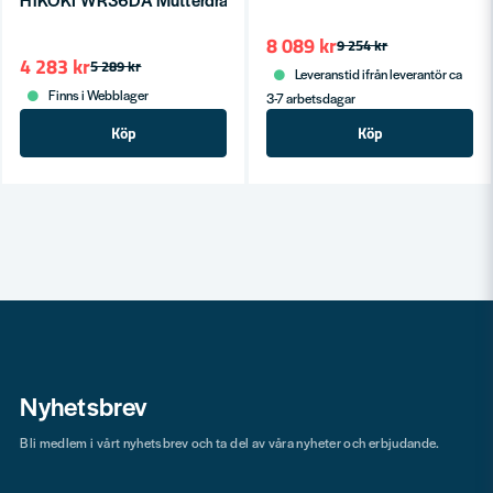
8 089 kr
9 254 kr
4 283 kr
5 289 kr
Leveranstid ifrån leverantör ca
Finns i Webblager
3-7 arbetsdagar
Köp
Köp
Nyhetsbrev
Bli medlem i vårt nyhetsbrev och ta del av våra nyheter och erbjudande.