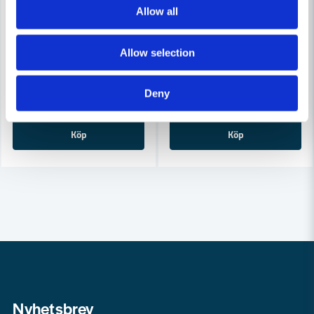
Allow all
COBOLT
Cobolt Hålkälsfräs D=50 L=33
COBOLT
Cobolt Mallfräs hålkäl D=16 L=12
Allow selection
1 629 kr
1 747 kr
488 kr
524 kr
Deny
Leveranstid ifrån leverantör ca
Finns i Webblager
3-7 arbetsdagar
Köp
Köp
Nyhetsbrev