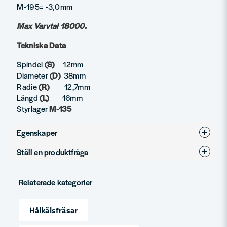
M-195= -3,0mm
Max Varvtal 18000.
Tekniska Data
Spindel
(S)
12mm
Diameter
(D)
38mm
Radie
(R)
12,7mm
Längd
(L)
16mm
Styrlager
M-135
Egenskaper
Ställ en produktfråga
Produkttyp
Hålkälsfräs
question
Diameter (mm)
38
Fråga oss något om denna produkten...
Relaterade kategorier
Hålkälsfräsar