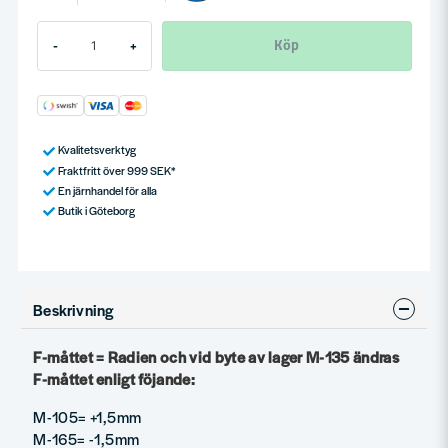
Köp
-
+
Kvalitetsverktyg
Fraktfritt över 999 SEK*
En järnhandel för alla
Butik i Göteborg
Beskrivning
F-måttet = Radien och vid byte av lager M-135 ändras
F-måttet enligt föjande:
M-105= +1,5mm
M-165= -1,5mm