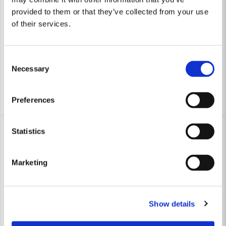
COBOLT
COBOLT
provided to them or that they’ve collected from your use
Cobolt Mallfräs Hålkäl D=16 L=25mm
Cobolt Mallfräs hålkäl D=12 L
of their services.
656 kr
513 kr
703 kr
551 kr
Consent
Leveranstid ifrån leverantör ca
Leveranstid ifrån leverantör ca
Necessary
Selection
3-7 arbetsdagar
3-7 arbetsdagar
Köp
Köp
Preferences
-7%
-7%
Statistics
Marketing
Show details