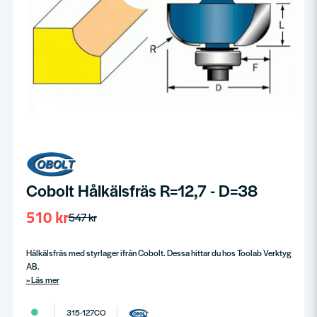
Cobolt Hålkälsfräs R=12,7 - D=38
510 kr
547 kr
Hålkälsfräs med styrlager ifrån Cobolt. Dessa hittar du hos Toolab Verktyg
AB.
Läs mer
315-127CO