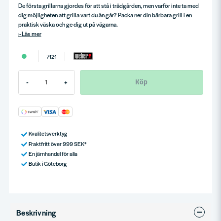
De första grillarna gjordes för att stå i trädgården, men varför inte ta med
dig möjligheten att grilla vart du än går? Packa ner din bärbara grill i en
praktisk väska och ge dig ut på vägarna.
Läs mer
7121
Köp
-
+
Kvalitetsverktyg
Fraktfritt över 999 SEK*
En järnhandel för alla
Butik i Göteborg
Beskrivning