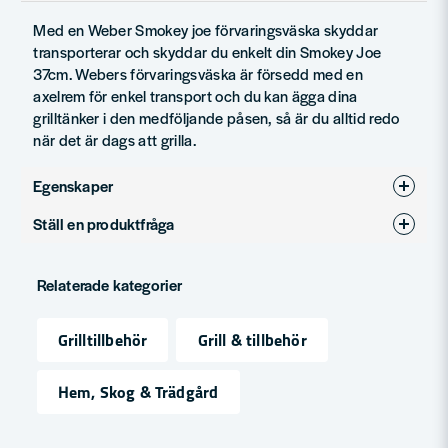
Med en Weber Smokey joe förvaringsväska skyddar
transporterar och skyddar du enkelt din Smokey Joe
37cm. Webers förvaringsväska är försedd med en
axelrem för enkel transport och du kan ägga dina
grilltänker i den medföljande påsen, så är du alltid redo
när det är dags att grilla.
Egenskaper
Ställ en produktfråga
Produkttyp
Skyddsöverdrag
question
Fråga oss något om denna produkten...
Relaterade kategorier
Grilltillbehör
Grill & tillbehör
name
Namn
Hem, Skog & Trädgård