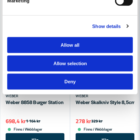
Marketing
Show details
Allow all
Allow selection
Deny
WEBER
WEBER
Weber 8858 Burger Station - GBS Black
Weber Skalkniv Style 8,5cm
698,4 kr
278 kr
1 164 kr
329 kr
Finns i Webblager
Finns i Webblager