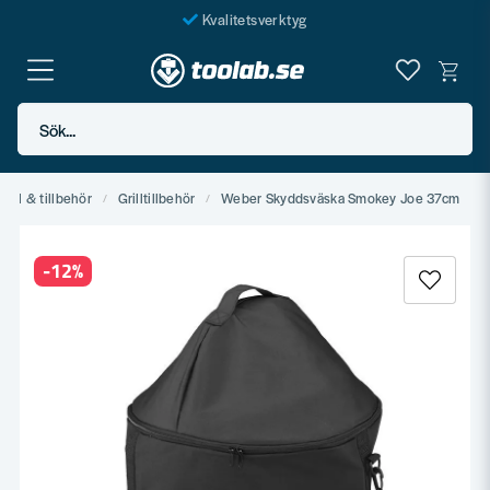
Kvalitetsverktyg
Fraktfritt över 999 SEK*
En järnhandel för alla
Sök...
Butik i Göteborg
Grill & tillbehör
Grilltillbehör
Weber Skyddsväska Smokey Joe 37cm
-
12
%