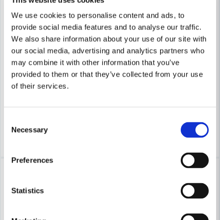
We use cookies to personalise content and ads, to
provide social media features and to analyse our traffic.
We also share information about your use of our site with
our social media, advertising and analytics partners who
WEBER
may combine it with other information that you’ve
Weber Reservhjul 8" med logo
WEBER
Weber 7005 Skärbräda 45x2
provided to them or that they’ve collected from your use
of their services.
246 kr
344 kr
499 kr
Leveranstid ifrån leverantör ca
Finns i Webblager
10-15 arbetsdagar
Consent
Necessary
Selection
Bevaka
Köp
Preferences
Lagerrensning upp till
-16%
40%
Statistics