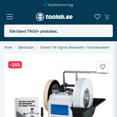
Kvalitetsverktyg
Fraktfritt över 999 SEK*
En järnhandel för alla
Sök bland 17400+ produkter..
Butik i Göteborg
Eldrivet
Bänkslipar
Tormek T-8 Orginal Slipmaskin / Knivslipmaskin
-
26
%