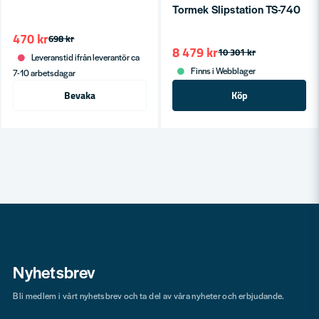
Tormek Slipstation TS-740
470 kr
698 kr
8 479 kr
10 301 kr
Leveranstid ifrån leverantör ca
Finns i Webblager
7-10 arbetsdagar
Bevaka
Köp
Nyhetsbrev
Bli medlem i vårt nyhetsbrev och ta del av våra nyheter och erbjudande.