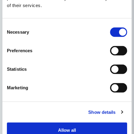
of their services.
Consent
Necessary
Selection
Preferences
Statistics
Marketing
Egenskaper
Show details
Ställ en produktfråga
Produkttyp
Bänkslip
Allow all
Recensioner (11)
question