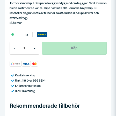
Tormeks knivslip T-8 slipar alla eggverktyg med enkla jiggar. Med Tormeks
breda sortiment så kan du slipa nästintill allt. Tormeks Knipvslip T-8
innehåller en grundsats av tillbehör så att du kan slipa upp knivar och
svarvverktyg.
Läs mer
T-8
Köp
-
+
Kvalitetsverktyg
Fraktfritt över 999 SEK*
En järnhandel för alla
Butik i Göteborg
Rekommenderade tillbehör