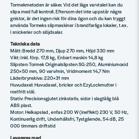
Tormekmetoden är säker. Vid det låga varvtalet kan du
slipa med full kontroll. Eftersom det inte uppstår några
gnistor, är det ingen risk för dina ögon och du kan tryggt
använda Tormeks slipmaskiner i brandfarliga lokaler, t.ex.
i snickerier och slöjdsalar.
Tekniska data
Mått: Bredd 270 mm, Djup 270 mm, Höjd 330 mm
Vikt: Inkl. förp. 17,8 kg, Enbart maskin 14,8 kg
Slipsten: Tormek Originalslipsten SG-250, Aluminiumoxid
250×50 mm, 90 varv/min, Vridmoment 14,7 Nm
Läderbrynskiva: 220×31 mm
Huvudaxel: Huvudaxel, brickor och EzyLock­mutter i
rostfritt stål.
Stativ: Precisionsgjutet zinkstativ, sidor i slagtålig blå
ABS plast.
Motor: Helkapslad, enfas 200 W (ineffekt) 230 V, 50 Hz,
Kontinuerlig drift, Underhållsfri, Tystgående, 54 dB, 25
000 timmars driftstid
Levereras med