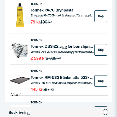
TORMEK
Tormek PA-70 Brynpasta
Brynpasta PA-70 Tormek är designad för att appliceras på läderbrynskivan. Med en kornstorlek på 0,003 mm polerar den din egg till en spegelblank finish, samtidigt som den eliminerar råeggen.
Köp
79 kr
100 kr
TORMEK
Tormek DBS-22 Jigg för borrslipning
Köp
Tormek DBS-22 är en precisionsjigg för borrslipning som ger dina borrar en hållbar fyrfasett-spets. För borrar mellan 3 och 22 mm, med exakt inställning av spets- och släppningsvinkel. Passar Tormek T-8 och äldre modeller.
2 599 kr
3 008 kr
TORMEK
Tormek RM-533 Bänkmatta 533x343mm
Köp
Tormek RM-533 Bänkmatta erbjuder en stabil och halkfri arbetsyta för slipning. Tillverkad i tjockt naturgummi med upphöjda kanter, skyddar den mot vätskor och vibrationer, och är perfekt för alla Tormek-maskiner.
445 kr
587 kr
Visa fler
TORMEK
Tormek EM-15 Tuschpenna för eggen
Köp
Beskrivning
Varför EM-15 Tuschpenna för eggen. Smidig permanent tuschpenna med Tormek-logotyp. Skuren spets för att färga i olika tjocklek.