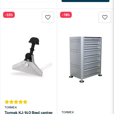
-33%
-18%
TORMEK
Tormek KJ-140 Bred centrerande knivjigg
TORMEK