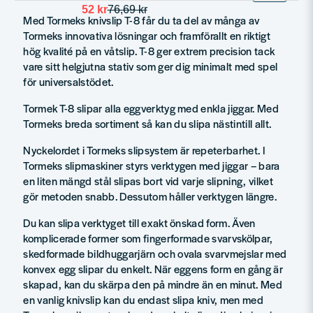
52 kr
76,69 kr
Med Tormeks knivslip T-8 får du ta del av många av
Tormeks innovativa lösningar och framförallt en riktigt
hög kvalité på en våtslip. T-8 ger extrem precision tack
vare sitt helgjutna stativ som ger dig minimalt med spel
för universalstödet.
Tormek T-8 slipar alla eggverktyg med enkla jiggar. Med
Tormeks breda sortiment så kan du slipa nästintill allt.
Nyckelordet i Tormeks slipsystem är repeterbarhet. I
Tormeks slipmaskiner styrs verktygen med jiggar – bara
en liten mängd stål slipas bort vid varje slipning, vilket
gör metoden snabb. Dessutom håller verktygen längre.
Du kan slipa verktyget till exakt önskad form. Även
komplicerade former som fingerformade svarvskölpar,
skedformade bildhuggarjärn och ovala svarvmejslar med
konvex egg slipar du enkelt. När eggens form en gång är
skapad, kan du skärpa den på mindre än en minut. Med
en vanlig knivslip kan du endast slipa kniv, men med