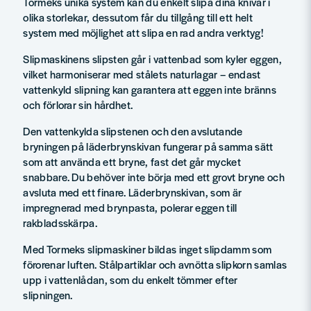
Tormeks unika system kan du enkelt slipa dina knivar i
olika storlekar, dessutom får du tillgång till ett helt
system med möjlighet att slipa en rad andra verktyg!
Slipmaskinens slipsten går i vattenbad som kyler eggen,
vilket harmoniserar med stålets naturlagar – endast
vattenkyld slipning kan garantera att eggen inte bränns
och förlorar sin hårdhet.
Den vattenkylda slipstenen och den avslutande
bryningen på läderbrynskivan fungerar på samma sätt
som att använda ett bryne, fast det går mycket
snabbare. Du behöver inte börja med ett grovt bryne och
avsluta med ett finare. Läderbrynskivan, som är
impregnerad med brynpasta, polerar eggen till
rakbladsskärpa.
Med Tormeks slipmaskiner bildas inget slipdamm som
förorenar luften. Stålpartiklar och avnötta slipkorn samlas
upp i vattenlådan, som du enkelt tömmer efter
slipningen.