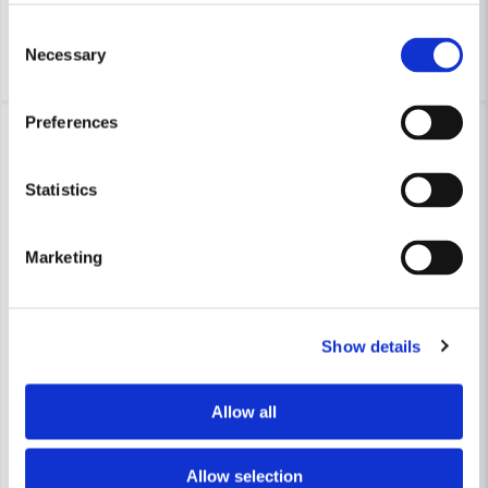
Finns i Webblager
7-10 arbetsdagar
Consent
Köp
Köp
Necessary
Selection
Preferences
-16%
-16%
Statistics
Marketing
HABO
HABO
Show details
Habo Dörrhandtag Boston Kombi RFR SB
Habo Dörrhandtag Chicago K
Allow all
283 kr
283 kr
336 kr
336 kr
Leveranstid ifrån leverantör ca
Leveranstid ifrån leverantör ca
7-10 arbetsdagar
7-10 arbetsdagar
Allow selection