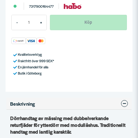
7317900164477
Köp
-
+
Kvalitetsverktyg
Fraktfritt över 999 SEK*
En järnhandel för alla
Butik i Göteborg
Beskrivning
Dörrhandtag av mässing med dubbelverkande
returfjäder för ytterdörr med modullåshus. Traditionellt
handtag med lantlig karaktär.