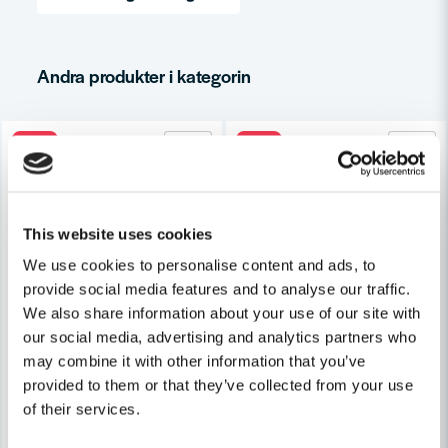
email
Mejladress
Andra produkter i kategorin
-16%
-16%
Ja, ni får publicera min fråga
This website uses cookies
We use cookies to personalise content and ads, to
provide social media features and to analyse our traffic.
We also share information about your use of our site with
HABO
Skicka fråga
our social media, advertising and analytics partners who
Habo Dörrhandtag Chicago R
HABO
may combine it with other information that you’ve
Habo Dörrhandtag Boston RFR SB
provided to them or that they’ve collected from your use
316 kr
of their services.
375 kr
316 kr
375 kr
Leveranstid ifrån leverantör ca