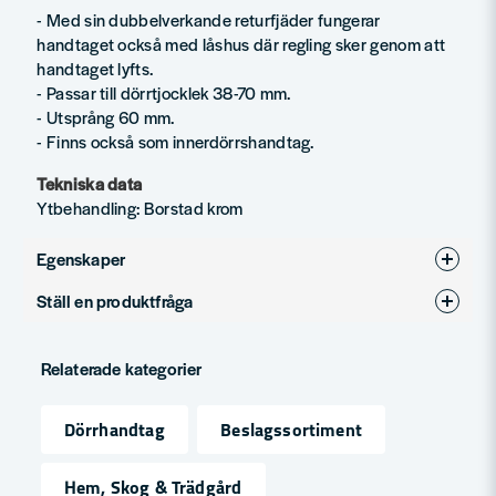
- Med sin dubbelverkande returfjäder fungerar
handtaget också med låshus där regling sker genom att
handtaget lyfts.
- Passar till dörrtjocklek 38-70 mm.
- Utsprång 60 mm.
- Finns också som innerdörrshandtag.
Tekniska data
Ytbehandling: Borstad krom
Egenskaper
Ställ en produktfråga
Ytbehandling
Krom borstad
question
Produkttyp
Dörrhandtag
Fråga oss något om denna produkten...
Relaterade kategorier
Dörrhandtag
Beslagssortiment
name
Namn
Hem, Skog & Trädgård