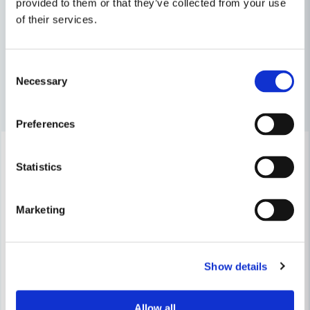
Frässtål & sammanfogning
provided to them or that they’ve collected from your use
of their services.
Tillbehör & Förbrukning
email
Mejladress
Consent
Necessary
Selection
Andra produkter i kategorin
Ja, ni får publicera min fråga
Preferences
-30%
-30%
Statistics
Marketing
Skicka fråga
Show details
DELVER
Allow all