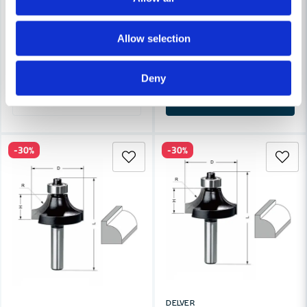
Delver Avrundningsfräs D=20.7 H=11.1 L=54 R=4 S=8
DELVER
Delver Avrundningsfräs D=28.
Allow selection
212 kr
302 kr
252 kr
360 kr
Leveranstid ifrån leverantör ca
Finns i Webblager
Deny
3-7 arbetsdagar
Bevaka
Köp
-30%
-30%
DELVER