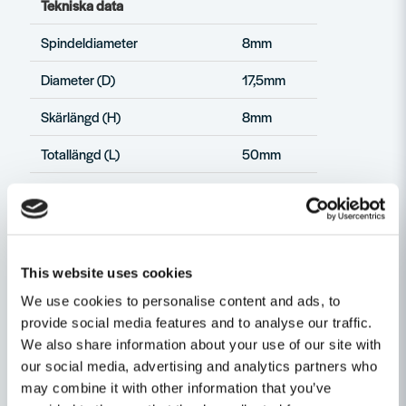
Tekniska data
Spindeldiameter
8mm
Diameter (D)
17,5mm
Skärlängd (H)
8mm
Totallängd (L)
50mm
Radie (R)
R2,4
Egenskaper
Ställ en produktfråga
Produkttyp
Avrundningsfräsar
This website uses cookies
question
We use cookies to personalise content and ads, to
Diameter (mm)
18
Fråga oss något om denna produkten...
Relaterade kategorier
provide social media features and to analyse our traffic.
We also share information about your use of our site with
Avrundnings- / Radiefräsar
our social media, advertising and analytics partners who
may combine it with other information that you’ve
name
Namn