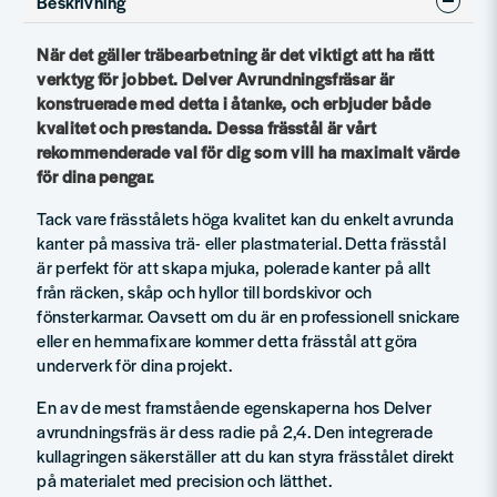
Beskrivning
När det gäller träbearbetning är det viktigt att ha rätt
verktyg för jobbet. Delver Avrundningsfräsar är
konstruerade med detta i åtanke, och erbjuder både
kvalitet och prestanda. Dessa frässtål är vårt
rekommenderade val för dig som vill ha maximalt värde
för dina pengar.
Tack vare frässtålets höga kvalitet kan du enkelt avrunda
kanter på massiva trä- eller plastmaterial. Detta frässtål
är perfekt för att skapa mjuka, polerade kanter på allt
från räcken, skåp och hyllor till bordskivor och
fönsterkarmar. Oavsett om du är en professionell snickare
eller en hemmafixare kommer detta frässtål att göra
underverk för dina projekt.
En av de mest framstående egenskaperna hos Delver
avrundningsfräs är dess radie på 2,4. Den integrerade
kullagringen säkerställer att du kan styra frässtålet direkt
på materialet med precision och lätthet.