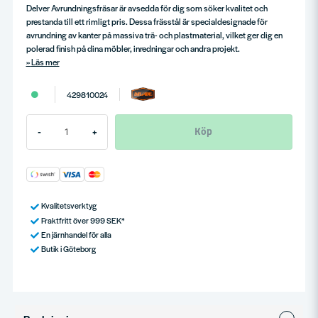
Delver Avrundningsfräsar är avsedda för dig som söker kvalitet och
prestanda till ett rimligt pris. Dessa frässtål är specialdesignade för
avrundning av kanter på massiva trä- och plastmaterial, vilket ger dig en
polerad finish på dina möbler, inredningar och andra projekt.
Läs mer
429810024
Köp
-
+
Kvalitetsverktyg
Fraktfritt över 999 SEK*
En järnhandel för alla
Butik i Göteborg