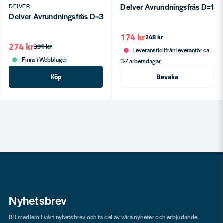
Delver Avrundningsfräs D=15.
DELVER
Delver Avrundningsfräs D=32.7 H=16.7 L=62 R=10 S=8
174 kr
248 kr
274 kr
391 kr
Leveranstid ifrån leverantör ca
Finns i Webblager
3-7 arbetsdagar
Köp
Bevaka
Nyhetsbrev
Bli medlem i vårt nyhetsbrev och ta del av våra nyheter och erbjudande.