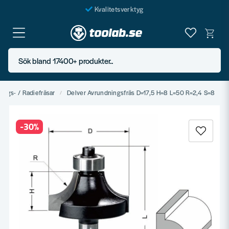
Kvalitetsverktyg
Fraktfritt över 999 SEK*
En järnhandel för alla
Sök bland 17400+ produkter..
Butik i Göteborg
ings- / Radiefräsar
Delver Avrundningsfräs D=17,5 H=8 L=50 R=2,4 S=8
-
30
%